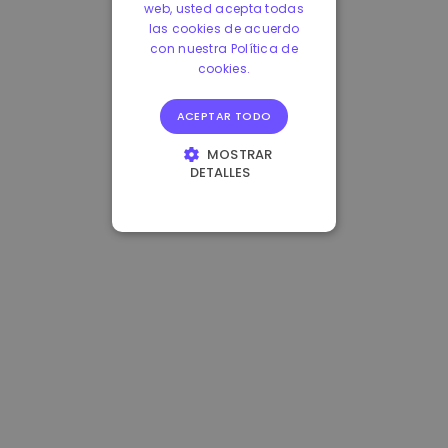
web, usted acepta todas
las cookies de acuerdo
con nuestra Política de
cookies.
ACEPTAR TODO
MOSTRAR
DETALLES
COOKIES
ESTRICTAMENTE
NECESARIAS
COOKIES DE
RENDIMIENTO
COOKIES DE
PREFERENCIAS
COOKIES DE
FUNCIONALIDAD