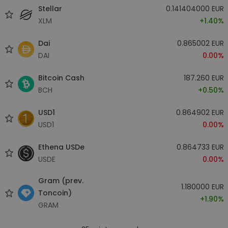
Stellar
0.141404000 EUR
XLM
+1.40%
Dai
0.865002 EUR
DAI
0.00%
Bitcoin Cash
187.260 EUR
BCH
+0.50%
USD1
0.864902 EUR
USD1
0.00%
Ethena USDe
0.864733 EUR
USDE
0.00%
Gram (prev.
1.180000 EUR
Toncoin)
+1.90%
GRAM