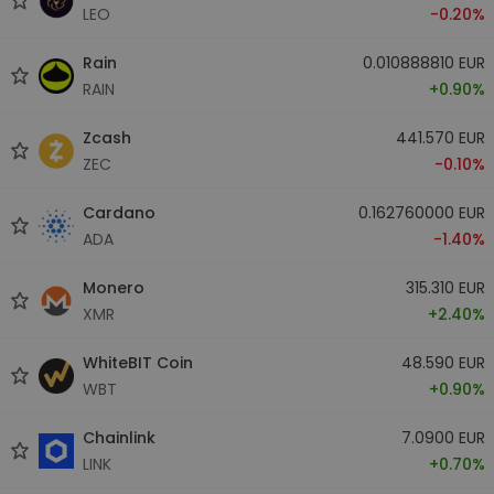
LEO
-0.20%
Rain
0.010888810 EUR
RAIN
+0.90%
Zcash
441.570 EUR
ZEC
-0.10%
Cardano
0.162760000 EUR
ADA
-1.40%
Monero
315.310 EUR
XMR
+2.40%
WhiteBIT Coin
48.590 EUR
WBT
+0.90%
Chainlink
7.0900 EUR
LINK
+0.70%