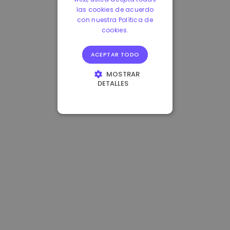
las cookies de acuerdo
con nuestra Política de
cookies.
ACEPTAR TODO
MOSTRAR
DETALLES
COOKIES
ESTRICTAMENTE
NECESARIAS
COOKIES DE
RENDIMIENTO
COOKIES DE
PREFERENCIAS
COOKIES DE
FUNCIONALIDAD