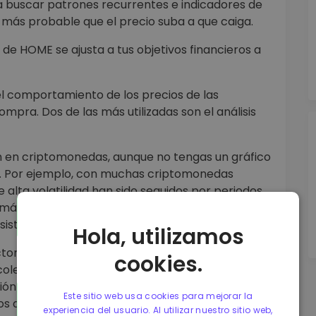
para buscar patrones recurrentes e indicadores de
s más probable que el precio suba a que caiga.
 de HOME se ajusta a tus objetivos financieros a
el comportamiento de los precios de las
pra. Dos de las más utilizadas son el análisis
sión en criptomonedas, aunque no tengas un gráfico
E. Por ejemplo, con muchas criptomonedas
 alta volatilidad han sido seguidos por periodos
 máximos. No hay garantía de que el patrón se
sistente en el pasado vale la pena considerarlo.
Hola, utilizamos
tores económicos, financieros, políticos y
cookies.
colectas información acerca de tasas de interés,
ción y tasas de desempleo para hacer
Este sitio web usa cookies para mejorar la
os de acciones.
experiencia del usuario. Al utilizar nuestro sitio web,