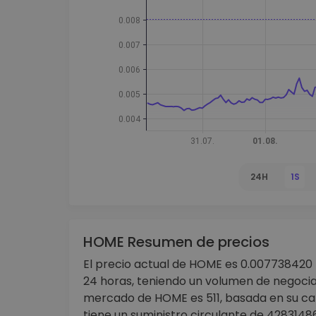
Monedero Kripto
Un monedero de cr
seguro y sencillo
Explorador de inv
Encuentra tu estrateg
24H
1S
HOME Resumen de precios
El precio actual de HOME es 0.007738420 €
24 horas, teniendo un volumen de negociac
mercado de HOME es 511, basada en su ca
tiene un suministro circulante de 4283148