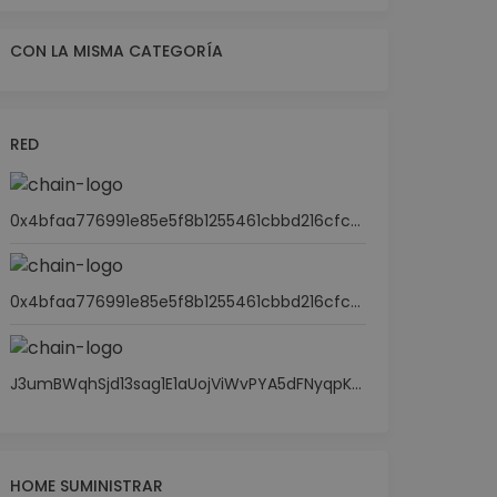
CON LA MISMA CATEGORÍA
RED
0x4bfaa776991e85e5f8b1255461cbbd216cfc714f
0x4bfaa776991e85e5f8b1255461cbbd216cfc714f
J3umBWqhSjd13sag1E1aUojViWvPYA5dFNyqpKuX3WXj
HOME SUMINISTRAR