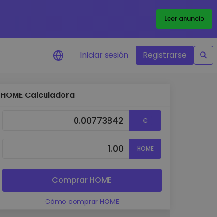
Leer anuncio
Iniciar sesión
Registrarse
HOME Calculadora
ertas de precios
tualizaciones de precios a
€
empo real para tus tokens
voritos
plorar activos
HOME
scubre oportunidades de
versión
álisis de cartera
Comprar HOME
rspectiva inteligente para un
ndimiento óptimo
Cómo comprar HOME