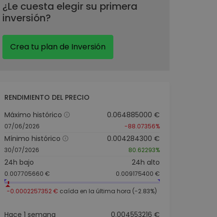
¿Le cuesta elegir su primera
inversión?
Crea tu plan de Inversión
RENDIMIENTO DEL PRECIO
Máximo histórico
0.064885000 €
07/06/2026
-88.07356%
Mínimo histórico
0.004284300 €
30/07/2026
80.62293%
24h bajo
24h alto
0.007705660 €
0.009175400 €
-0.0002257352 €
caída en la última hora (-2.83%)
Hace 1 semana
0.004553216 €