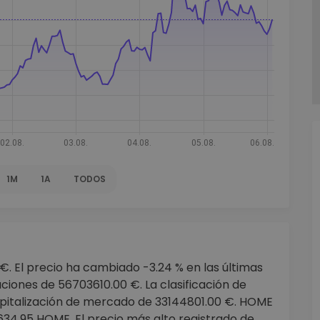
mat
iptomonedas
ersiones
ia cripto
1M
1A
TODOS
. El precio ha cambiado -3.24 % en las últimas
iones de 56703610.00 €. La clasificación de
pitalización de mercado de 33144801.00 €. HOME
634.95 HOME. El precio más alto registrado de