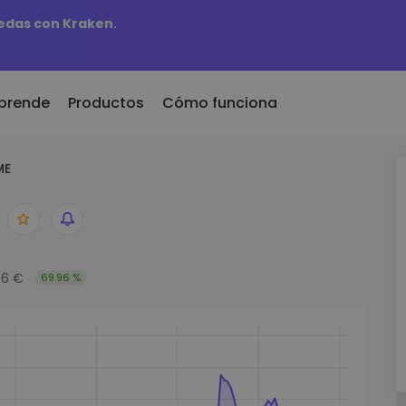
edas con Kraken.
prende
Productos
Cómo funciona
ME
r
KriptoEarn
Al
dos recientemente
Gana recompensas con tus
Ac
 recién añadidos a
criptomonedas
ti
mat
fa
Bóveda
biera comprado 100€
Ex
Ahorra criptomonedas para tu
66 €
69.96 %
futuro
De
aldría
es de
in
Compra recurrente
An
Inversiones programadas
ntes
regularmente (DCA)
Pe
 de invertir en
re