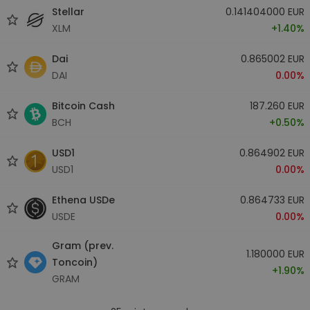
Stellar
0.141404000 EUR
XLM
+1.40%
Dai
0.865002 EUR
DAI
0.00%
Bitcoin Cash
187.260 EUR
BCH
+0.50%
USD1
0.864902 EUR
USD1
0.00%
Ethena USDe
0.864733 EUR
USDE
0.00%
Gram (prev.
1.180000 EUR
Toncoin)
+1.90%
GRAM