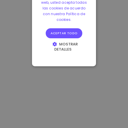
web, usted acepta todas
las cookies de acuerdo
con nuestra Política de
cookies.
ACEPTAR TODO
MOSTRAR
DETALLES
COOKIES
ESTRICTAMENTE
NECESARIAS
COOKIES DE
RENDIMIENTO
COOKIES DE
PREFERENCIAS
COOKIES DE
FUNCIONALIDAD