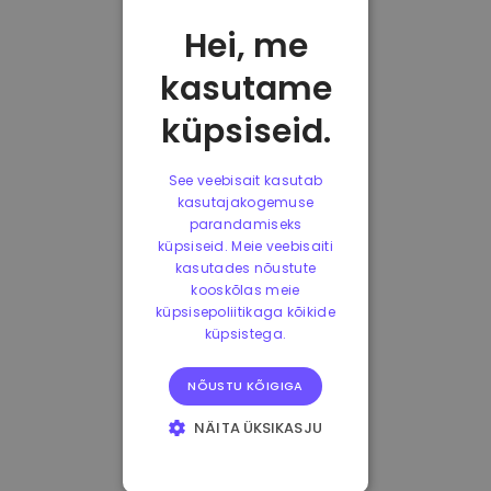
Hei, me
kasutame
küpsiseid.
See veebisait kasutab
kasutajakogemuse
parandamiseks
küpsiseid. Meie veebisaiti
kasutades nõustute
kooskõlas meie
küpsisepoliitikaga kõikide
küpsistega.
NÕUSTU KÕIGIGA
NÄITA ÜKSIKASJU
HÄDAVAJALIKUD
KÜPSISED