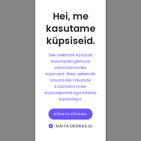
Hei, me
kasutame
küpsiseid.
See veebisait kasutab
kasutajakogemuse
parandamiseks
küpsiseid. Meie veebisaiti
kasutades nõustute
kooskõlas meie
küpsisepoliitikaga kõikide
küpsistega.
NÕUSTU KÕIGIGA
NÄITA ÜKSIKASJU
HÄDAVAJALIKUD