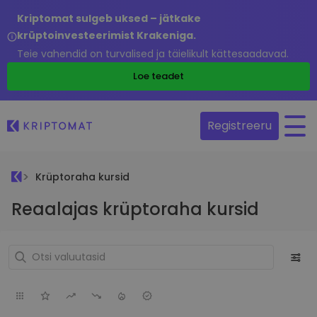
Kriptomat sulgeb uksed – jätkake
krüptoinvesteerimist Krakeniga.
Teie vahendid on turvalised ja täielikult kättesaadavad.
Loe teadet
Registreeru
Krüptoraha kursid
Reaalajas krüptoraha kursid