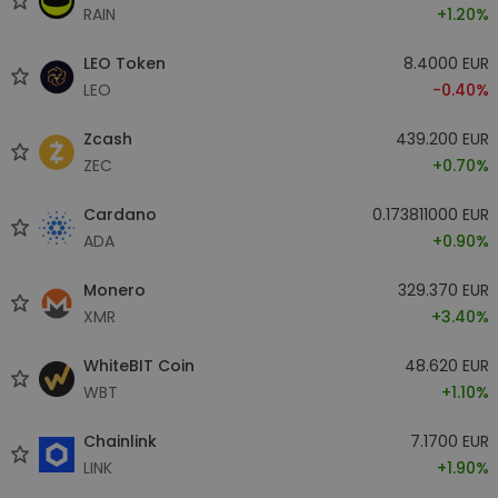
RAIN
+1.20%
LEO Token
8.4000 EUR
LEO
-0.40%
Zcash
439.200 EUR
ZEC
+0.70%
Cardano
0.173811000 EUR
ADA
+0.90%
Monero
329.370 EUR
XMR
+3.40%
WhiteBIT Coin
48.620 EUR
WBT
+1.10%
Chainlink
7.1700 EUR
LINK
+1.90%