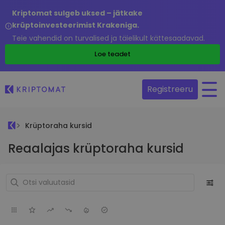
Kriptomat sulgeb uksed – jätkake
krüptoinvesteerimist Krakeniga.
Teie vahendid on turvalised ja täielikult kättesaadavad.
Loe teadet
Registreeru
Krüptoraha kursid
Reaalajas krüptoraha kursid