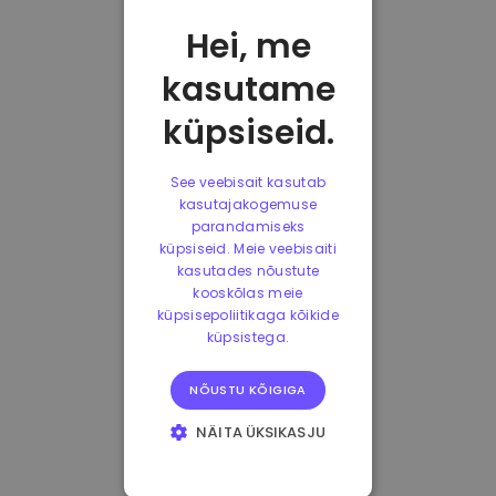
Hei, me
kasutame
küpsiseid.
See veebisait kasutab
kasutajakogemuse
parandamiseks
küpsiseid. Meie veebisaiti
kasutades nõustute
kooskõlas meie
küpsisepoliitikaga kõikide
küpsistega.
NÕUSTU KÕIGIGA
NÄITA ÜKSIKASJU
HÄDAVAJALIKUD
KÜPSISED