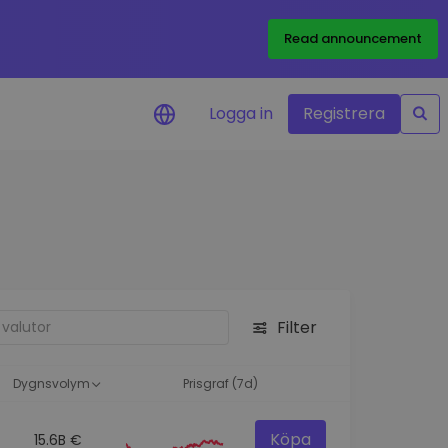
Read announcement
Logga in
Registrera
rm
eringar i realtid för dina
nt
 tillgångar
nvesteringsmöjligheter
Filter
analys
ikter för optimal
a
Dygnsvolym
Prisgraf (7d)
Köpa
15.6B €