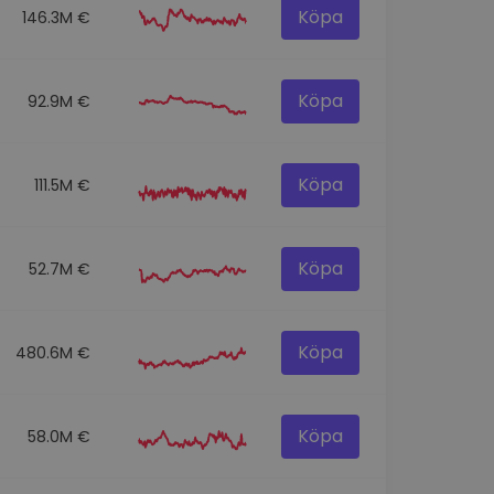
Köpa
146.3M €
Köpa
92.9M €
Köpa
111.5M €
Köpa
52.7M €
Köpa
480.6M €
Köpa
58.0M €