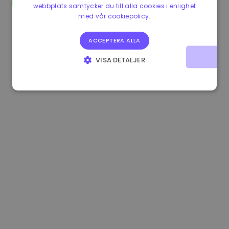
webbplats samtycker du till alla cookies i enlighet
1.160000 €
-4.10%
3.2B €
med vår cookiepolicy.
ACCEPTERA ALLA
VISA DETALJER
STRIKT NÖDVÄNDIGT
PRESTANDA
INRIKTNING
FUNKTIONER