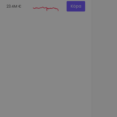
Köpa
23.4M €