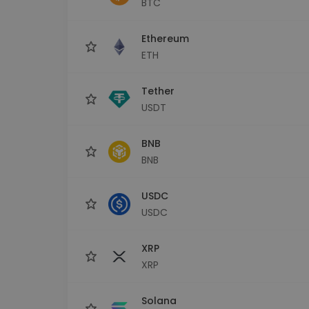
BTC
Investeringsutforskare
Hitta din kryptostrategi
Ethereum
ETH
Tether
USDT
BNB
BNB
USDC
USDC
XRP
XRP
Solana