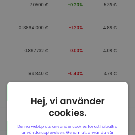
7.0500 €
+0.20%
5.3B €
0.138641000 €
-1.20%
4.8B €
0.867732 €
0.00%
4.0B €
184.840 €
-0.40%
3.7B €
0.867499 €
0.00%
3.5B €
Hej, vi använder
cookies.
0.867435 €
0.00%
3.4B €
Denna webbplats använder cookies för att förbättra
användarupplevelsen. Genom att använda vår