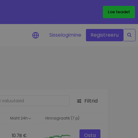
Loe teadet
Sisselogimine
Registreeru
 teie
i
Filtrid
eks
Maht 24h
Hinnagraafik (7 p)
Osta
10.7B €