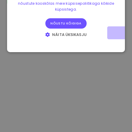
nõustute kooskõlas meie küpsisepoliitikaga kõikide
0.084060000 €
+6.10%
3.3B €
küpsistega.
NÕUSTU KÕIGIGA
NÄITA ÜKSIKASJU
HÄDAVAJALIKUD KÜPSISED
JÕUDLUSKÜPSISED
REKLAAMKÜPSISED
FUNKTSIONAALSED KÜPSISED