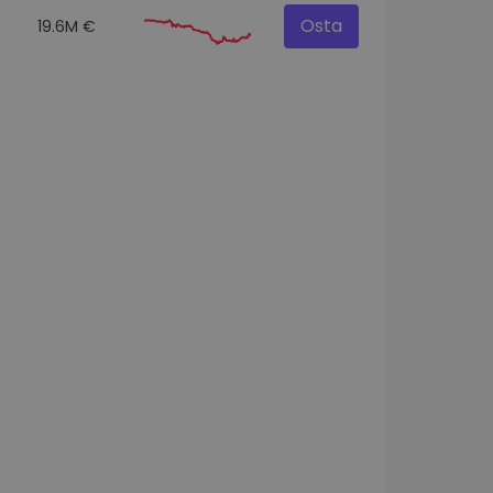
Osta
19.6M €