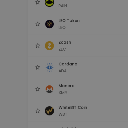
RAIN
LEO Token
LEO
Zcash
ZEC
Cardano
ADA
Monero
XMR
WhiteBIT Coin
WBT