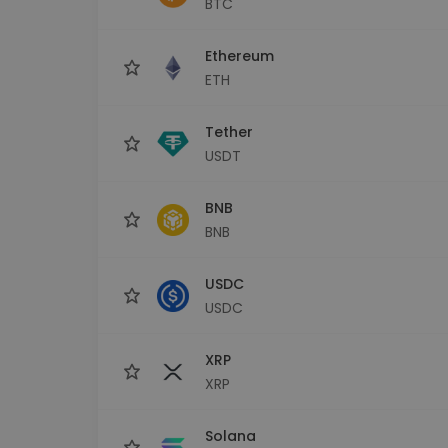
BTC
Investeeringute uuring
Leia oma krüptostrateegia
Ethereum
ETH
Tether
USDT
BNB
BNB
USDC
USDC
XRP
XRP
Solana