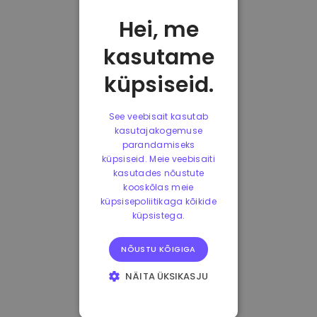
Hei, me
kasutame
küpsiseid.
See veebisait kasutab
kasutajakogemuse
parandamiseks
küpsiseid. Meie veebisaiti
kasutades nõustute
kooskõlas meie
küpsisepoliitikaga kõikide
küpsistega.
NÕUSTU KÕIGIGA
NÄITA ÜKSIKASJU
HÄDAVAJALIKUD
KÜPSISED