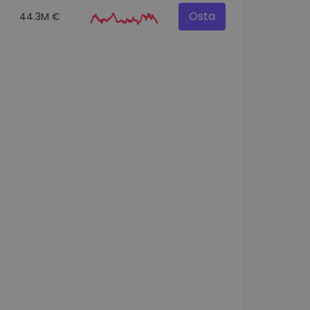
Osta
44.3M €