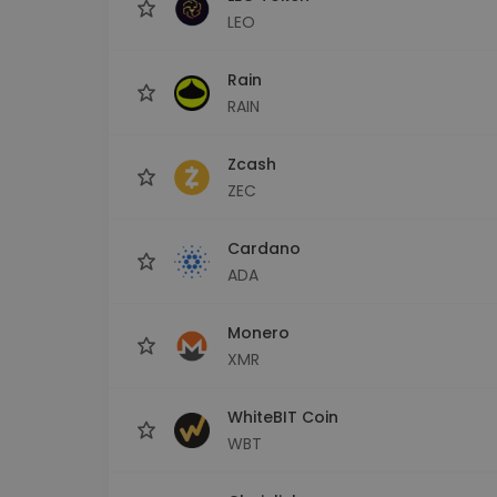
LEO
Rain
RAIN
Zcash
ZEC
Cardano
ADA
Monero
XMR
WhiteBIT Coin
WBT