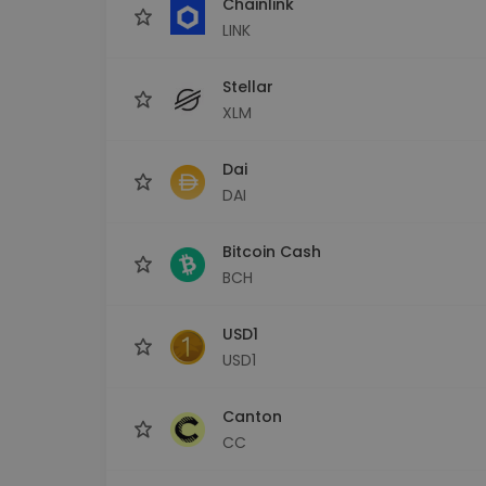
Chainlink
LINK
Stellar
XLM
Dai
DAI
Bitcoin Cash
BCH
USD1
USD1
Canton
CC