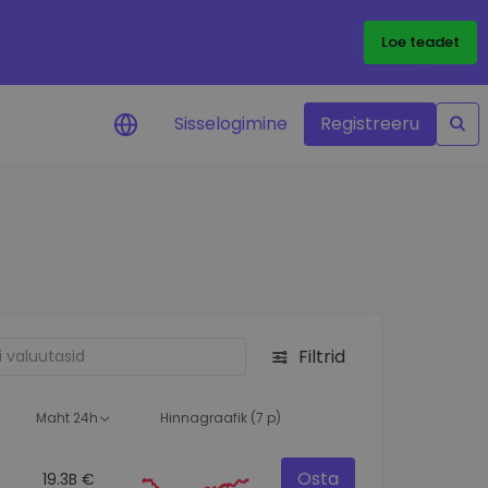
Loe teadet
Sisselogimine
Registreeru
 teie
i
Filtrid
eks
Maht 24h
Hinnagraafik (7 p)
Osta
19.3B €