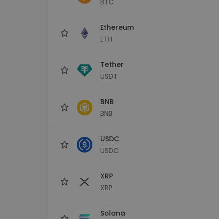
BTC
Investeeringute uuring
Leia oma krüptostrateegia
Ethereum
ETH
Tether
USDT
BNB
BNB
USDC
USDC
XRP
XRP
Solana