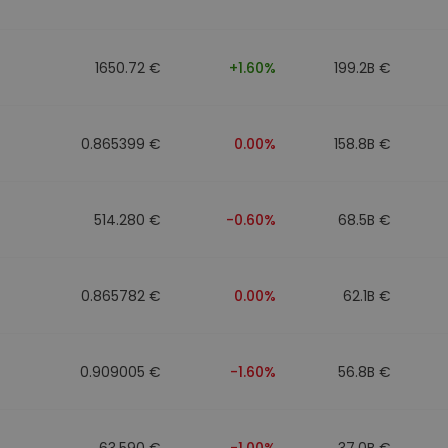
1650.72 €
+1.60%
199.2B €
0.865399 €
0.00%
158.8B €
514.280 €
-0.60%
68.5B €
0.865782 €
0.00%
62.1B €
0.909005 €
-1.60%
56.8B €
63.590 €
-1.00%
37.0B €