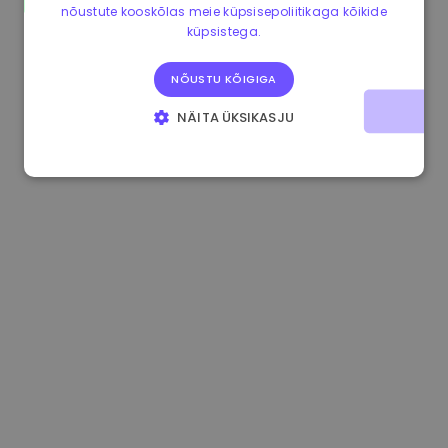
nõustute kooskõlas meie küpsisepoliitikaga kõikide
0.865673 €
-0.10%
3.4B €
küpsistega.
NÕUSTU KÕIGIGA
NÄITA ÜKSIKASJU
HÄDAVAJALIKUD KÜPSISED
JÕUDLUSKÜPSISED
REKLAAMKÜPSISED
FUNKTSIONAALSED KÜPSISED