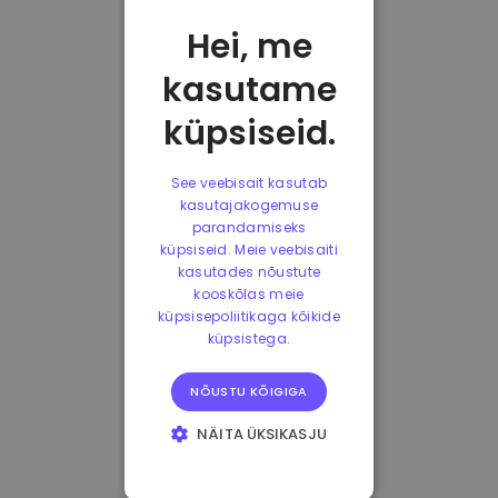
Hei, me
kasutame
küpsiseid.
See veebisait kasutab
kasutajakogemuse
parandamiseks
küpsiseid. Meie veebisaiti
kasutades nõustute
kooskõlas meie
küpsisepoliitikaga kõikide
küpsistega.
NÕUSTU KÕIGIGA
NÄITA ÜKSIKASJU
HÄDAVAJALIKUD
KÜPSISED