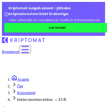
Kriptomat sulgeb uksed – jätkake
krüptoinvesteerimist Krakeniga.
Teie vahendid on turvalised ja täielikult kättesaadavad.
Loe teadet
Registreeru
Avaleht
Õpi
Konverterid
kekius-maximus-kekius → EUR