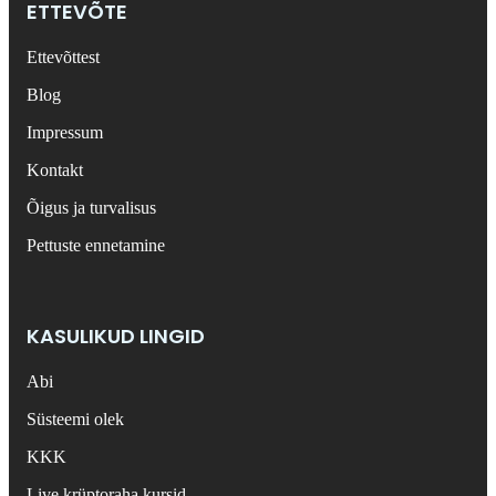
ETTEVÕTE
Ettevõttest
Blog
Impressum
Kontakt
Õigus ja turvalisus
Pettuste ennetamine
KASULIKUD LINGID
Abi
Süsteemi olek
KKK
Live krüptoraha kursid