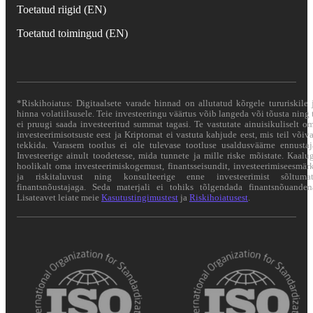
Toetatud riigid (EN)
Toetatud toimingud (EN)
*Riskihoiatus: Digitaalsete varade hinnad on allutatud kõrgele tururiskile 
hinna volatiilsusele. Teie investeeringu väärtus võib langeda või tõusta ning 
ei pruugi saada investeeritud summat tagasi. Te vastutate ainuisikuliselt o
investeerimisotsuste eest ja Kriptomat ei vastuta kahjude eest, mis teil võiv
tekkida. Varasem tootlus ei ole tulevase tootluse usaldusväärne ennustaj
Investeerige ainult toodetesse, mida tunnete ja mille riske mõistate. Kaalu
hoolikalt oma investeerimiskogemust, finantsseisundit, investeerimiseesmär
ja riskitaluvust ning konsulteerige enne investeerimist sõltuma
finantsnõustajaga. Seda materjali ei tohiks tõlgendada finantsnõuanden
Lisateavet leiate meie
Kasutustingimustest
ja
Riskihoiatusest
.