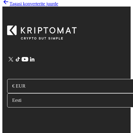
Tagasi konverterite juurde
€ EUR
Eesti