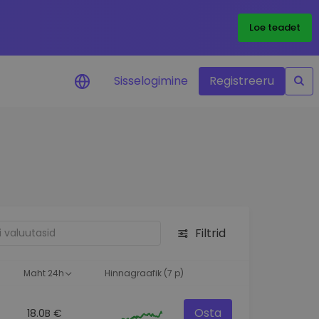
Loe teadet
Sisselogimine
Registreeru
 teie
i
Filtrid
eks
Maht 24h
Hinnagraafik (7 p)
Osta
18.0B €