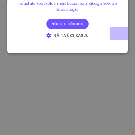
nõustute kooskõlas meie küpsisepoliitikaga kõikide
0.080659000 €
-4.80%
3.2B €
küpsistega.
NÕUSTU KÕIGIGA
NÄITA ÜKSIKASJU
HÄDAVAJALIKUD KÜPSISED
JÕUDLUSKÜPSISED
REKLAAMKÜPSISED
FUNKTSIONAALSED KÜPSISED