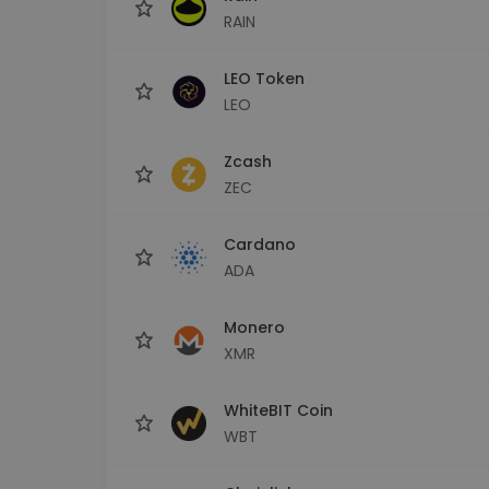
RAIN
LEO Token
LEO
Zcash
ZEC
Cardano
ADA
Monero
XMR
WhiteBIT Coin
WBT