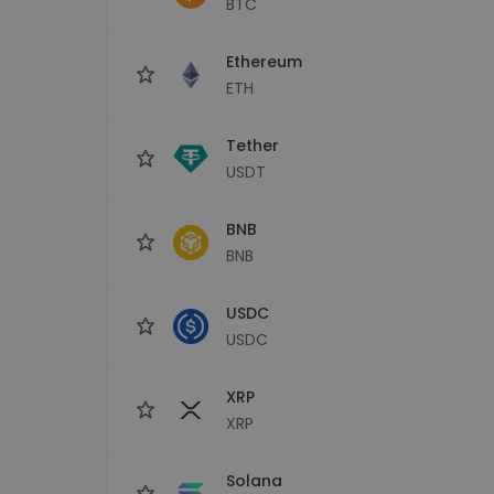
BTC
Investeeringute uuring
Leia oma krüptostrateegia
Ethereum
ETH
Tether
USDT
BNB
BNB
USDC
USDC
XRP
XRP
Solana