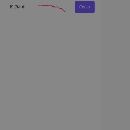
Osta
19.7M €