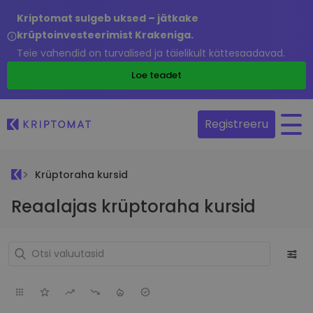
Kriptomat sulgeb uksed – jätkake
krüptoinvesteerimist Krakeniga.
Teie vahendid on turvalised ja täielikult kättesaadavad.
Loe teadet
Registreeru
Krüptoraha kursid
Reaalajas krüptoraha kursid