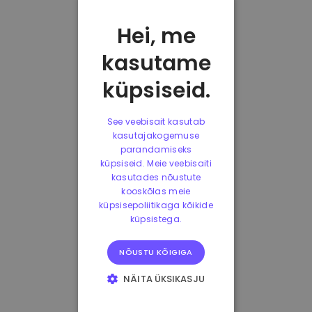
Hei, me
kasutame
küpsiseid.
See veebisait kasutab
kasutajakogemuse
parandamiseks
küpsiseid. Meie veebisaiti
kasutades nõustute
kooskõlas meie
küpsisepoliitikaga kõikide
küpsistega.
NÕUSTU KÕIGIGA
NÄITA ÜKSIKASJU
HÄDAVAJALIKUD