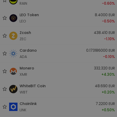
RAIN
-0.60%
LEO Token
8.4000 EUR
LEO
-0.50%
Zcash
438.410 EUR
ZEC
-1.10%
Cardano
0.173186000 EUR
ADA
-0.10%
Monero
332.320 EUR
XMR
+4.30%
WhiteBIT Coin
48.690 EUR
WBT
+0.20%
Chainlink
7.2200 EUR
LINK
+0.50%