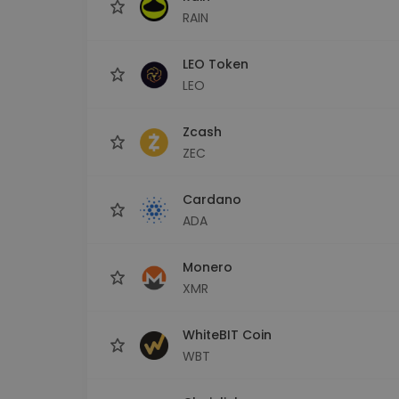
RAIN
LEO Token
LEO
Zcash
ZEC
Cardano
ADA
Monero
XMR
WhiteBIT Coin
WBT