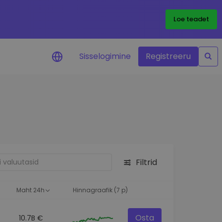
Loe teadet
Sisselogimine
Registreeru
 teie
i
Filtrid
eks
Maht 24h
Hinnagraafik (7 p)
Osta
10.7B €