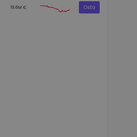
Osta
19.6M €