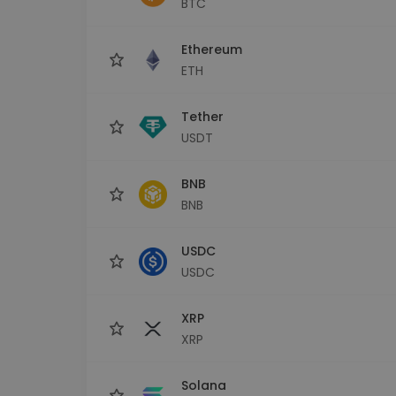
BTC
Investeeringute uuring
Leia oma krüptostrateegia
Ethereum
ETH
Tether
USDT
BNB
BNB
USDC
USDC
XRP
XRP
Solana