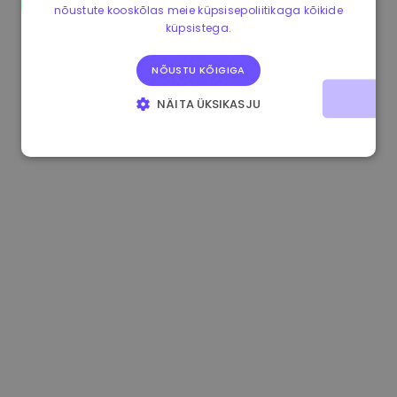
nõustute kooskõlas meie küpsisepoliitikaga kõikide
0.084060000 €
+6.10%
3.3B €
küpsistega.
NÕUSTU KÕIGIGA
NÄITA ÜKSIKASJU
HÄDAVAJALIKUD KÜPSISED
JÕUDLUSKÜPSISED
REKLAAMKÜPSISED
FUNKTSIONAALSED KÜPSISED