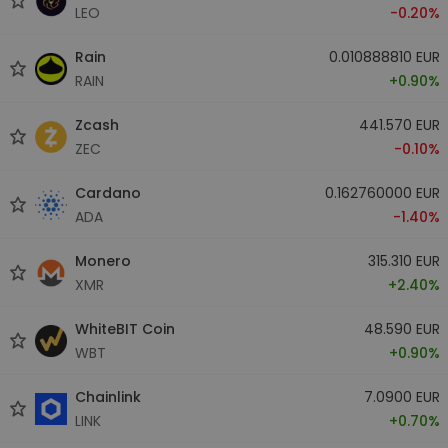
LEO
-0.20%
Rain
0.010888810 EUR
RAIN
+0.90%
Zcash
441.570 EUR
ZEC
-0.10%
Cardano
0.162760000 EUR
ADA
-1.40%
Monero
315.310 EUR
XMR
+2.40%
WhiteBIT Coin
48.590 EUR
WBT
+0.90%
Chainlink
7.0900 EUR
LINK
+0.70%