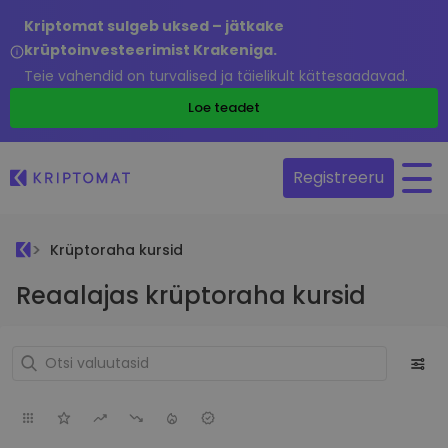
Kriptomat sulgeb uksed – jätkake
krüptoinvesteerimist Krakeniga.
Teie vahendid on turvalised ja täielikult kättesaadavad.
Loe teadet
Registreeru
Krüptoraha kursid
Reaalajas krüptoraha kursid