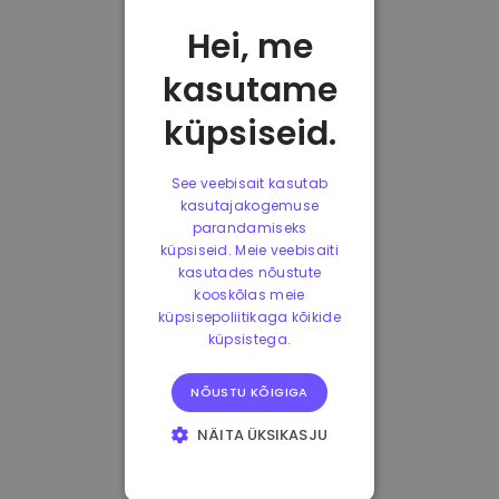
Hei, me
kasutame
küpsiseid.
See veebisait kasutab
kasutajakogemuse
parandamiseks
küpsiseid. Meie veebisaiti
kasutades nõustute
kooskõlas meie
küpsisepoliitikaga kõikide
küpsistega.
NÕUSTU KÕIGIGA
NÄITA ÜKSIKASJU
HÄDAVAJALIKUD
KÜPSISED