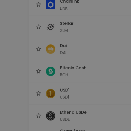
Chainlink
LINK
Stellar
XLM
Dai
DAI
Bitcoin Cash
BCH
USD1
USD1
Ethena USDe
USDE
Gram (prev.