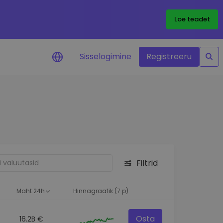
Loe teadet
Sisselogimine
Registreeru
 teie
i
Filtrid
eks
Maht 24h
Hinnagraafik (7 p)
Osta
16.2B €