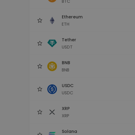
BTC
Investeeringute uuring
Leia oma krüptostrateegia
Ethereum
ETH
Tether
USDT
BNB
BNB
USDC
USDC
XRP
XRP
Solana