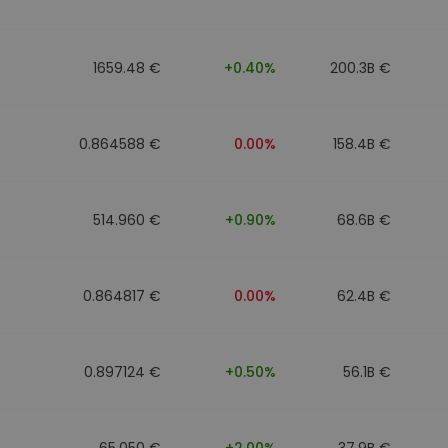
1659.48 €
+0.40%
200.3B €
0.864588 €
0.00%
158.4B €
514.960 €
+0.90%
68.6B €
0.864817 €
0.00%
62.4B €
0.897124 €
+0.50%
56.1B €
65.050 €
+2.00%
37.9B €