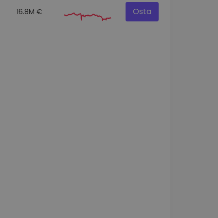
Osta
16.8M €