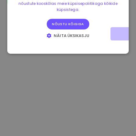
nõustute kooskõlas meie küpsisepoliitikaga kõikide
1.180000 €
+1.90%
3.2B €
küpsistega.
NÕUSTU KÕIGIGA
NÄITA ÜKSIKASJU
HÄDAVAJALIKUD KÜPSISED
JÕUDLUSKÜPSISED
REKLAAMKÜPSISED
FUNKTSIONAALSED KÜPSISED