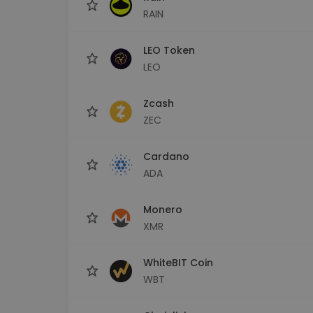
RAIN
LEO Token
LEO
Zcash
ZEC
Cardano
ADA
Monero
XMR
WhiteBIT Coin
WBT