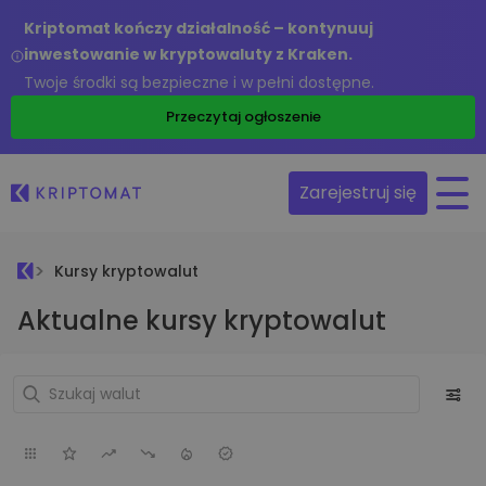
Kriptomat kończy działalność – kontynuuj
inwestowanie w kryptowaluty z Kraken.
Twoje środki są bezpieczne i w pełni dostępne.
Przeczytaj ogłoszenie
Zarejestruj się
Kursy kryptowalut
Aktualne kursy kryptowalut