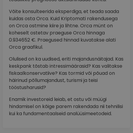
Võite konsulteerida eksperdiga, et teada saada
kuidas osta Orca. Kuid Kriptomati rakendusega
on Orca ostmine kiire ja lihtne. Orca münt on
koheselt ostetav praeguse Orca hinnaga
0.934652 €. Praegused hinnad kuvatakse alati
Orca graafikul.
Olulised on ka uudised, eriti majandusnäitajad. Kas
keskpank tõstab intressimäärasid? Kas valitakse
fiskaalkonservatiive? Kas tormid või põuad on
häirinud põllumajandust, turismi ja teisi
tööstusharusid?
Enamik investoreid leiab, et ostu või müügi
hindamisel on kõige parem rakendada nii tehnilisi
kui ka fundamentaalseid analüüsimeetodeid.