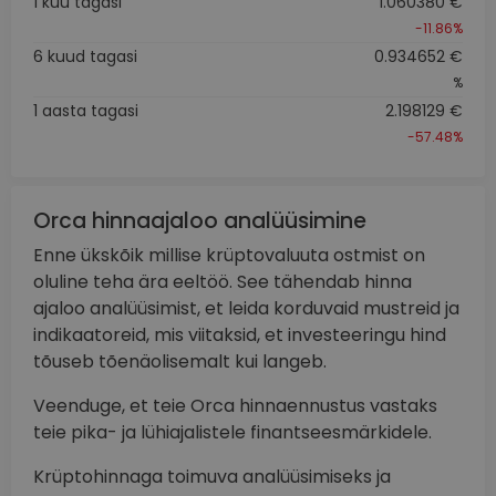
1 kuu tagasi
1.060380 €
-11.86%
6 kuud tagasi
0.934652 €
%
1 aasta tagasi
2.198129 €
-57.48%
Orca hinnaajaloo analüüsimine
Enne ükskõik millise krüptovaluuta ostmist on
oluline teha ära eeltöö. See tähendab hinna
ajaloo analüüsimist, et leida korduvaid mustreid ja
indikaatoreid, mis viitaksid, et investeeringu hind
tõuseb tõenäolisemalt kui langeb.
Veenduge, et teie Orca hinnaennustus vastaks
teie pika- ja lühiajalistele finantseesmärkidele.
Krüptohinnaga toimuva analüüsimiseks ja