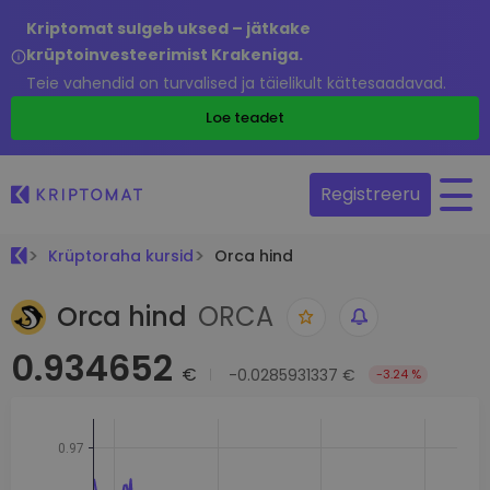
Kriptomat sulgeb uksed – jätkake
krüptoinvesteerimist Krakeniga.
Teie vahendid on turvalised ja täielikult kättesaadavad.
Loe teadet
Registreeru
Krüptoraha kursid
Orca hind
Orca hind
ORCA
0.934652
€
-0.0285931337 €
-3.24 %