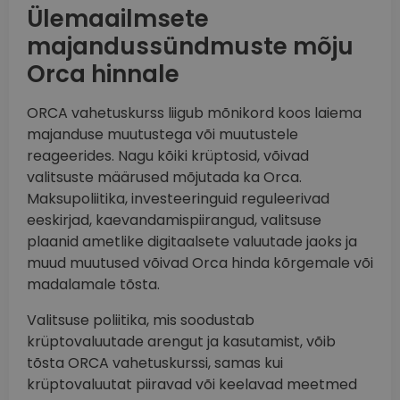
Ülemaailmsete
majandussündmuste mõju
Orca hinnale
ORCA vahetuskurss liigub mõnikord koos laiema
majanduse muutustega või muutustele
reageerides. Nagu kõiki krüptosid, võivad
valitsuste määrused mõjutada ka Orca.
Maksupoliitika, investeeringuid reguleerivad
eeskirjad, kaevandamispiirangud, valitsuse
plaanid ametlike digitaalsete valuutade jaoks ja
muud muutused võivad Orca hinda kõrgemale või
madalamale tõsta.
Valitsuse poliitika, mis soodustab
krüptovaluutade arengut ja kasutamist, võib
tõsta ORCA vahetuskurssi, samas kui
krüptovaluutat piiravad või keelavad meetmed