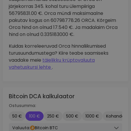
järjekorras 345. kohal turu ülempiiriga
56795831.00 €. Orca mündi maksimaalne
pakutav kogus on 60798778.26 ORCA. Kõrgeim
Orca hind on olnud 17.540 €. Ja madalaim Orca
hind on olnud 0.335183000 €.
Kuidas korreleeruvad Orca hinnaliikumised
turusuundumustega? Kiire teabe saamiseks
vaadake meie
täielikku krüptovaluuta
vahetuskursi lehte
.
Bitcoin DCA kalkulaator
Ostusumma:
50 €
100 €
250 €
500 €
1000 €
Kohandatu
Valuuta:
Bitcoin BTC