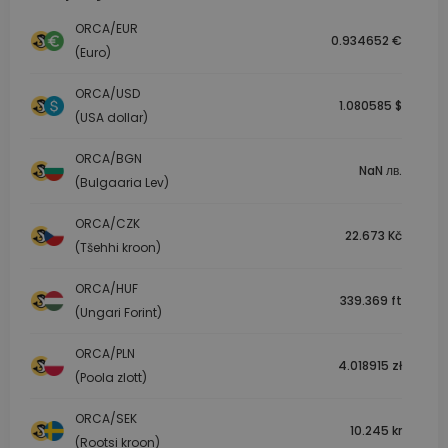
ORCA/EUR
0.934652 €
(Euro)
ORCA/USD
1.080585 $
(USA dollar)
ORCA/BGN
NaN лв.
(Bulgaaria Lev)
ORCA/CZK
22.673 Kč
(Tšehhi kroon)
ORCA/HUF
339.369 ft
(Ungari Forint)
ORCA/PLN
4.018915 zł
(Poola zlott)
ORCA/SEK
10.245 kr
(Rootsi kroon)