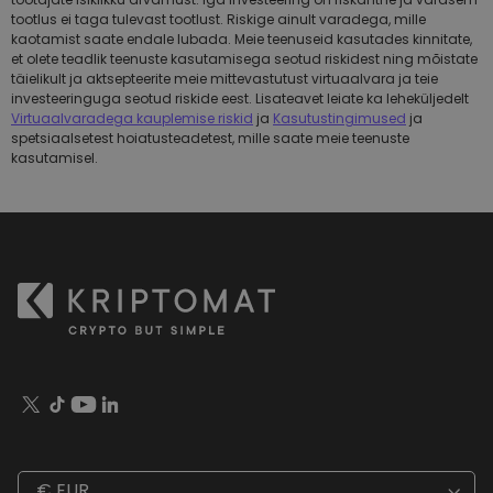
tootlus ei taga tulevast tootlust. Riskige ainult varadega, mille
kaotamist saate endale lubada. Meie teenuseid kasutades kinnitate,
et olete teadlik teenuste kasutamisega seotud riskidest ning mõistate
täielikult ja aktsepteerite meie mittevastutust virtuaalvara ja teie
investeeringuga seotud riskide eest. Lisateavet leiate ka leheküljedelt
Virtuaalvaradega kauplemise riskid
ja
Kasutustingimused
ja
spetsiaalsetest hoiatusteadetest, mille saate meie teenuste
kasutamisel.
€ EUR