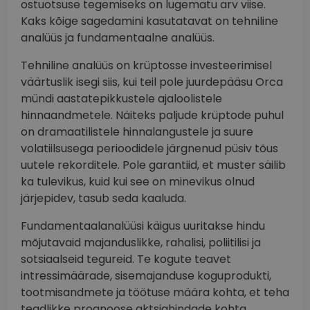
ostuotsuse tegemiseks on lugematu arv viise.
Kaks kõige sagedamini kasutatavat on tehniline
analüüs ja fundamentaalne analüüs.
Tehniline analüüs on krüptosse investeerimisel
väärtuslik isegi siis, kui teil pole juurdepääsu Orca
mündi aastatepikkustele ajaloolistele
hinnaandmetele. Näiteks paljude krüptode puhul
on dramaatilistele hinnalangustele ja suure
volatiilsusega perioodidele järgnenud püsiv tõus
uutele rekorditele. Pole garantiid, et muster säilib
ka tulevikus, kuid kui see on minevikus olnud
järjepidev, tasub seda kaaluda.
Fundamentaalanalüüsi käigus uuritakse hindu
mõjutavaid majanduslikke, rahalisi, poliitilisi ja
sotsiaalseid tegureid. Te kogute teavet
intressimäärade, sisemajanduse koguprodukti,
tootmisandmete ja töötuse määra kohta, et teha
teadlikke prognoose aktsiahindade kohta.