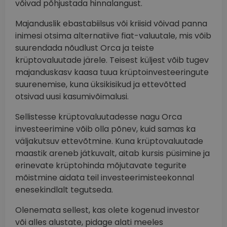
võivad põhjustada hinnalangust.
Majanduslik ebastabiilsus või kriisid võivad panna
inimesi otsima alternatiive fiat-valuutale, mis võib
suurendada nõudlust Orca ja teiste
krüptovaluutade järele. Teisest küljest võib tugev
majanduskasv kaasa tuua krüptoinvesteeringute
suurenemise, kuna üksikisikud ja ettevõtted
otsivad uusi kasumivõimalusi.
Sellistesse krüptovaluutadesse nagu Orca
investeerimine võib olla põnev, kuid samas ka
väljakutsuv ettevõtmine. Kuna krüptovaluutade
maastik areneb jätkuvalt, aitab kursis püsimine ja
erinevate krüptohinda mõjutavate tegurite
mõistmine aidata teil investeerimisteekonnal
enesekindlalt tegutseda.
Olenemata sellest, kas olete kogenud investor
või alles alustate, pidage alati meeles