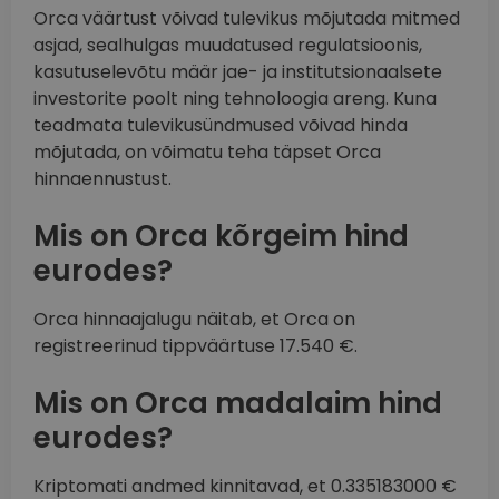
Orca väärtust võivad tulevikus mõjutada mitmed
asjad, sealhulgas muudatused regulatsioonis,
kasutuselevõtu määr jae- ja institutsionaalsete
investorite poolt ning tehnoloogia areng. Kuna
teadmata tulevikusündmused võivad hinda
mõjutada, on võimatu teha täpset Orca
hinnaennustust.
Mis on Orca kõrgeim hind
eurodes?
Orca hinnaajalugu näitab, et Orca on
registreerinud tippväärtuse 17.540 €.
Mis on Orca madalaim hind
eurodes?
Kriptomati andmed kinnitavad, et 0.335183000 €