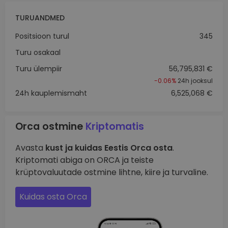
TURUANDMED
Positsioon turul
345
Turu osakaal
Turu ülempiir
56,795,831 €
-0.06%
24h jooksul
24h kauplemismaht
6,525,068 €
Orca ostmine
Kriptomatis
Avasta
kust ja kuidas Eestis Orca osta
.
Kriptomati abiga on ORCA ja teiste
krüptovaluutade ostmine lihtne, kiire ja turvaline.
Kuidas osta Orca