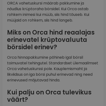
ORCA vahetuskursi määrab pakkumine ja
nõudlus krüptoraha börsidel. Kui Orca ostab
rohkem inimesi kui müüb, siis hind tõuseb. Kui
müüjaid on rohkem, siis hind langeb.
Miks on Orca hind reaalajas
erinevatel krüptovaluuta
börsidel erinev?
Orca hinnapakkumine põhineb igal börsil
toimuvatel tehingutel. Standardset ülemaailmset
Orca vahetuskurssi pole. Kauplemismaht ja
likviidsus on iga börsi puhul erinevad ning need
erinevused mõjutavad hinda.
Kui palju on Orca tulevikus
väärt?