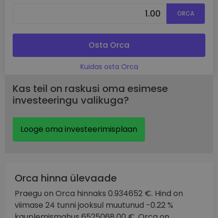
ORCA
Osta Orca
Kuidas osta Orca
Kas teil on raskusi oma esimese
investeeringu valikuga?
Looge oma investeerimisplaan
Orca hinna ülevaade
Praegu on Orca hinnaks 0.934652 €. Hind on
viimase 24 tunni jooksul muutunud -0.22 %
kauplemismahus 6525068.00 €. Orca on