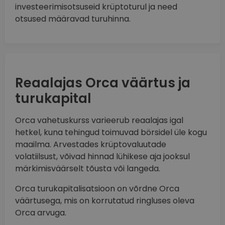
investeerimisotsuseid krüptoturul ja need
otsused määravad turuhinna.
Reaalajas Orca väärtus ja
turukapital
Orca vahetuskurss varieerub reaalajas igal
hetkel, kuna tehingud toimuvad börsidel üle kogu
maailma. Arvestades krüptovaluutade
volatiilsust, võivad hinnad lühikese aja jooksul
märkimisväärselt tõusta või langeda.
Orca turukapitalisatsioon on võrdne Orca
väärtusega, mis on korrutatud ringluses oleva
Orca arvuga.