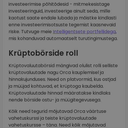
investeerimise põhitõdesid - mitmekesistage
investeeringuid, investeerige ainult seda, mille
kaotust saate endale lubada ja mõistke kindlasti
enne investeerimisotsuste tegemist kaasnevaid
riske. Tutvuge meie
Intelligentsete portfellidega
,
mis kohanduvad automaatselt turutingimustega.
Krüptobörside roll
Krüptovaluutabörsid mängivad olulist rolli selliste
krüptovaluutade nagu Orca kauplemisel ja
hinnakujunduses. Need on platvormid, kus ostjad
ja müüjad kohtuvad, et krüptoga kaubelda.
Krüptovaluutade hinnad määratakse kindlaks
nende börside ostu- ja müügitegevusega.
Kõik need tegurid mõjutavad Orca väärtuse
vahetuskurssi ja teiste krüptovaluutade
vahetuskursse – täna. Need kõik mõjutavad