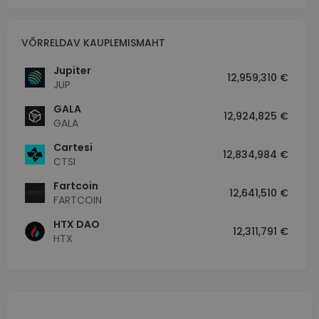
VÕRRELDAV KAUPLEMISMAHT
Jupiter
12,959,310 €
JUP
GALA
12,924,825 €
GALA
Cartesi
12,834,984 €
CTSI
Fartcoin
12,641,510 €
FARTCOIN
HTX DAO
12,311,791 €
HTX