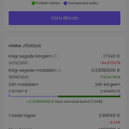
Portfelli väärtus
Investeeritud kokku
Osta Bitcoin
HINNA JÕUDLUS
Kõigi aegade kõrgeim
17.540 €
02/10/2021
-94.67037%
Kõigi aegade madalaim
0.335183000 €
19/06/2022
178.84795%
24h madalaim
24h kõrgeim
0.917467 €
0.934652 €
+0.009599181 €
tõus viimasel tunnil (1.04%)
1 nädal tagasi
0.965921 €
-3.24%