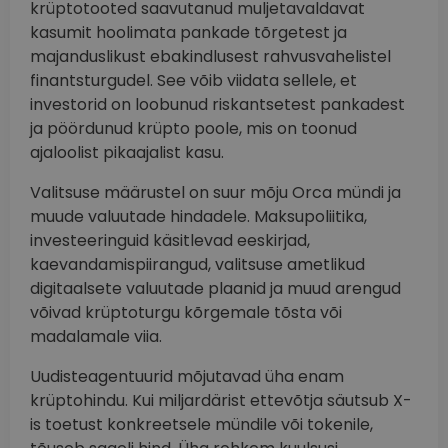
krüptotooted saavutanud muljetavaldavat
kasumit hoolimata pankade tõrgetest ja
majanduslikust ebakindlusest rahvusvahelistel
finantsturgudel. See võib viidata sellele, et
investorid on loobunud riskantsetest pankadest
ja pöördunud krüpto poole, mis on toonud
ajaloolist pikaajalist kasu.
Valitsuse määrustel on suur mõju Orca mündi ja
muude valuutade hindadele. Maksupoliitika,
investeeringuid käsitlevad eeskirjad,
kaevandamispiirangud, valitsuse ametlikud
digitaalsete valuutade plaanid ja muud arengud
võivad krüptoturgu kõrgemale tõsta või
madalamale viia.
Uudisteagentuurid mõjutavad üha enam
krüptohindu. Kui miljardärist ettevõtja säutsub X-
is toetust konkreetsele mündile või tokenile,