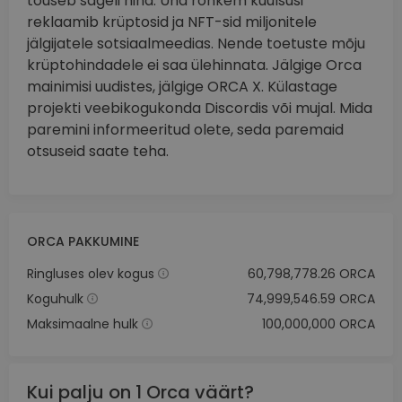
tõuseb sageli hind. Üha rohkem kuulsusi
reklaamib krüptosid ja NFT-sid miljonitele
jälgijatele sotsiaalmeedias. Nende toetuste mõju
krüptohindadele ei saa ülehinnata. Jälgige Orca
mainimisi uudistes, jälgige ORCA X. Külastage
projekti veebikogukonda Discordis või mujal. Mida
paremini informeeritud olete, seda paremaid
otsuseid saate teha.
ORCA PAKKUMINE
Ringluses olev kogus
60,798,778.26 ORCA
Koguhulk
74,999,546.59 ORCA
Maksimaalne hulk
100,000,000 ORCA
Kui palju on 1 Orca väärt?