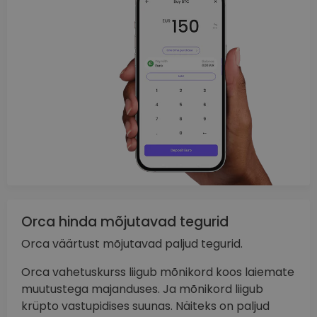
Orca hinda mõjutavad tegurid
Orca väärtust mõjutavad paljud tegurid.
Orca vahetuskurss liigub mõnikord koos laiemate
muutustega majanduses. Ja mõnikord liigub
krüpto vastupidises suunas. Näiteks on paljud