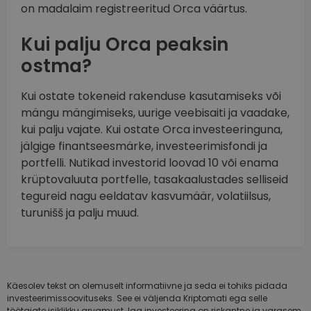
on madalaim registreeritud Orca väärtus.
Kui palju Orca peaksin
ostma?
Kui ostate tokeneid rakenduse kasutamiseks või
mängu mängimiseks, uurige veebisaiti ja vaadake,
kui palju vajate. Kui ostate Orca investeeringuna,
jälgige finantseesmärke, investeerimisfondi ja
portfelli. Nutikad investorid loovad 10 või enama
krüptovaluuta portfelle, tasakaalustades selliseid
tegureid nagu eeldatav kasvumäär, volatiilsus,
turunišš ja palju muud.
Käesolev tekst on olemuselt informatiivne ja seda ei tohiks pidada
investeerimissoovituseks. See ei väljenda Kriptomati ega selle
töötajate isiklikku arvamust. Iga investeering on riskantne ja varasem