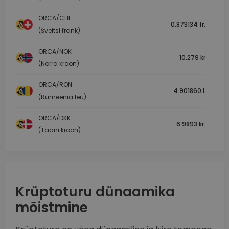
ORCA/CHF
0.873134 fr.
(Šveitsi frank)
ORCA/NOK
10.279 kr
(Norra kroon)
ORCA/RON
4.901860 L
(Rumeenia leu)
ORCA/DKK
6.9893 kr.
(Taani kroon)
Krüptoturu dünaamika
mõistmine