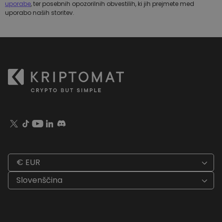
uporabe
, ter posebnih opozorilnih obvestilih, ki jih prejmete med
uporabo naših storitev.
€ EUR
Slovenščina