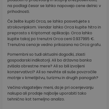
na podlagi česar se lahko napovejo cene delnic v
prihodnosti.
Če želite kupiti Orca, se lahko posvetujete s
strokovnjakom. Vendar lahko Orca kupite hitro in
preprosto s Kriptomat aplikacijo. Orca lahko
kupite takoj po trenutni Orca ceni 0.937995 €.
Trenutna cena je vedno prikazana na Orca grafu.
Pomembni so tudi aktualni dogodki, zlasti
gospodarski indikatorji. Ali bo državna banka
zvišala obrestne mere? Ali so bili izvoljeni
konzervativci? Ali so nevihte ali suše povzročile
motnje v kmetijstvu, turizmu in drugih panogah?
Večina vlagateljev meni, da je pri ocenjevanju
nakupa ali prodaje najbolje uporabiti tako
tehnično kot temeljno analizo.