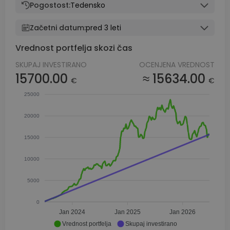
Pogostost:
Tedensko
Začetni datum:
pred 3 leti
Vrednost portfelja skozi čas
SKUPAJ INVESTIRANO
OCENJENA VREDNOST
15700.00
≈ 15634.00
€
€
25000
20000
15000
10000
5000
0
Jan 2024
Jan 2025
Jan 2026
Vrednost portfelja
Skupaj investirano