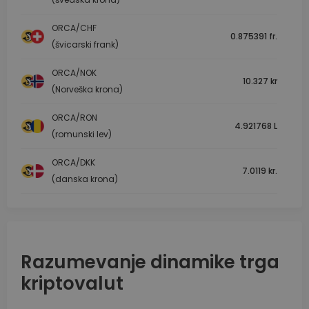
ORCA/CHF
0.875391 fr.
(švicarski frank)
ORCA/NOK
10.327 kr
(Norveška krona)
ORCA/RON
4.921768 L
(romunski lev)
ORCA/DKK
7.0119 kr.
(danska krona)
Razumevanje dinamike trga
kriptovalut