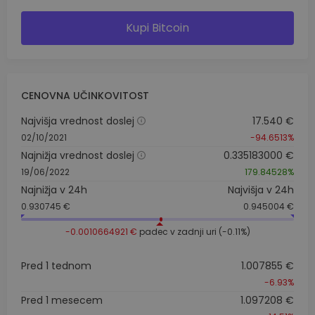
Kupi Bitcoin
CENOVNA UČINKOVITOST
Najvišja vrednost doslej
17.540 €
02/10/2021
-94.6513%
Najnižja vrednost doslej
0.335183000 €
19/06/2022
179.84528%
Najnižja v 24h
Najvišja v 24h
0.930745 €
0.945004 €
-0.0010664921 €
padec v zadnji uri (-0.11%)
Pred 1 tednom
1.007855 €
-6.93%
Pred 1 mesecem
1.097208 €