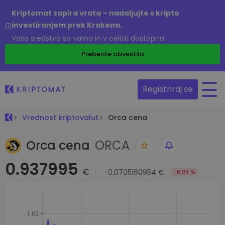
Kriptomat zapira vrata – nadaljujte s kripto
investiranjem prek Krakena.
Vaša sredstva so varna in v celoti dostopna.
Preberite obvestilo
Registriraj se
Vrednost kriptovalut
Orca cena
Orca cena
ORCA
0.937995
€
-0.0705160954 €
-6.93 %