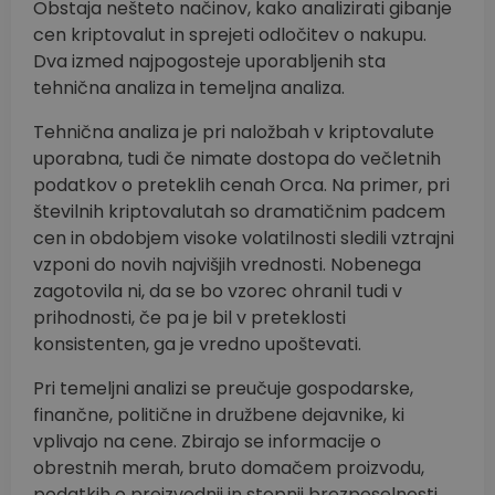
Obstaja nešteto načinov, kako analizirati gibanje
cen kriptovalut in sprejeti odločitev o nakupu.
Dva izmed najpogosteje uporabljenih sta
tehnična analiza in temeljna analiza.
Tehnična analiza je pri naložbah v kriptovalute
uporabna, tudi če nimate dostopa do večletnih
podatkov o preteklih cenah Orca. Na primer, pri
številnih kriptovalutah so dramatičnim padcem
cen in obdobjem visoke volatilnosti sledili vztrajni
vzponi do novih najvišjih vrednosti. Nobenega
zagotovila ni, da se bo vzorec ohranil tudi v
prihodnosti, če pa je bil v preteklosti
konsistenten, ga je vredno upoštevati.
Pri temeljni analizi se preučuje gospodarske,
finančne, politične in družbene dejavnike, ki
vplivajo na cene. Zbirajo se informacije o
obrestnih merah, bruto domačem proizvodu,
podatkih o proizvodnji in stopnji brezposelnosti,