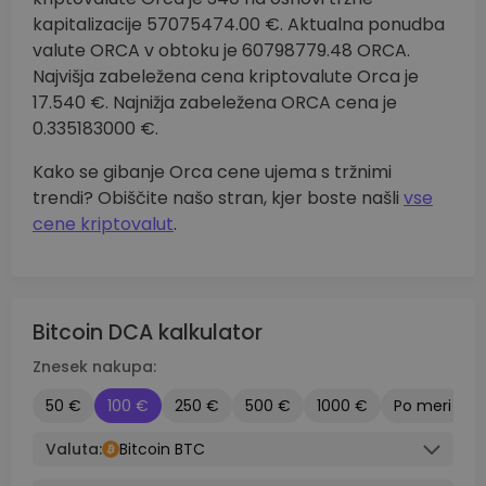
kapitalizacije 57075474.00 €. Aktualna ponudba
valute ORCA v obtoku je 60798779.48 ORCA.
Najvišja zabeležena cena kriptovalute Orca je
17.540 €. Najnižja zabeležena ORCA cena je
0.335183000 €.
Kako se gibanje Orca cene ujema s tržnimi
trendi? Obiščite našo stran, kjer boste našli
vse
cene kriptovalut
.
Bitcoin DCA kalkulator
Znesek nakupa:
50 €
100 €
250 €
500 €
1000 €
Po meri
Valuta:
Bitcoin BTC