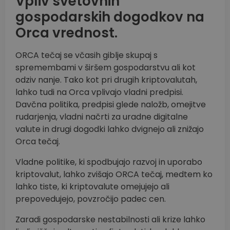
Vpliv svetovnih
gospodarskih dogodkov na
Orca vrednost.
ORCA tečaj se včasih giblje skupaj s
spremembami v širšem gospodarstvu ali kot
odziv nanje. Tako kot pri drugih kriptovalutah,
lahko tudi na Orca vplivajo vladni predpisi.
Davčna politika, predpisi glede naložb, omejitve
rudarjenja, vladni načrti za uradne digitalne
valute in drugi dogodki lahko dvignejo ali znižajo
Orca tečaj.
Vladne politike, ki spodbujajo razvoj in uporabo
kriptovalut, lahko zvišajo ORCA tečaj, medtem ko
lahko tiste, ki kriptovalute omejujejo ali
prepovedujejo, povzročijo padec cen.
Zaradi gospodarske nestabilnosti ali krize lahko