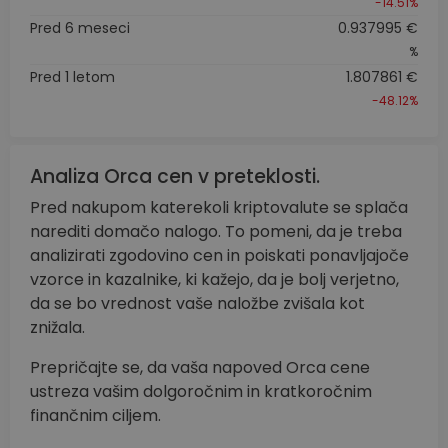
-14.51%
Pred 6 meseci
0.937995 €
%
Pred 1 letom
1.807861 €
-48.12%
Analiza Orca cen v preteklosti.
Pred nakupom katerekoli kriptovalute se splača
narediti domačo nalogo. To pomeni, da je treba
analizirati zgodovino cen in poiskati ponavljajoče
vzorce in kazalnike, ki kažejo, da je bolj verjetno,
da se bo vrednost vaše naložbe zvišala kot
znižala.
Prepričajte se, da vaša napoved Orca cene
ustreza vašim dolgoročnim in kratkoročnim
finančnim ciljem.