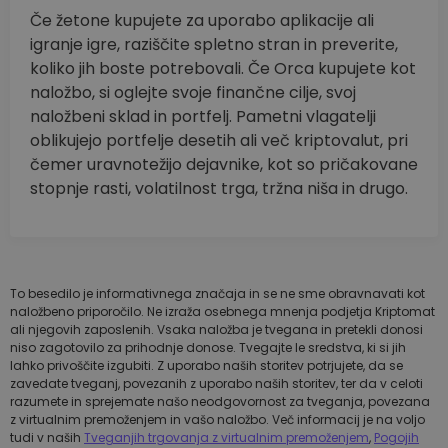
Če žetone kupujete za uporabo aplikacije ali
igranje igre, raziščite spletno stran in preverite,
koliko jih boste potrebovali. Če Orca kupujete kot
naložbo, si oglejte svoje finančne cilje, svoj
naložbeni sklad in portfelj. Pametni vlagatelji
oblikujejo portfelje desetih ali več kriptovalut, pri
čemer uravnotežijo dejavnike, kot so pričakovane
stopnje rasti, volatilnost trga, tržna niša in drugo.
To besedilo je informativnega značaja in se ne sme obravnavati kot
naložbeno priporočilo. Ne izraža osebnega mnenja podjetja Kriptomat
ali njegovih zaposlenih. Vsaka naložba je tvegana in pretekli donosi
niso zagotovilo za prihodnje donose. Tvegajte le sredstva, ki si jih
lahko privoščite izgubiti. Z uporabo naših storitev potrjujete, da se
zavedate tveganj, povezanih z uporabo naših storitev, ter da v celoti
razumete in sprejemate našo neodgovornost za tveganja, povezana
z virtualnim premoženjem in vašo naložbo. Več informacij je na voljo
tudi v naših
Tveganjih trgovanja z virtualnim premoženjem
,
Pogojih