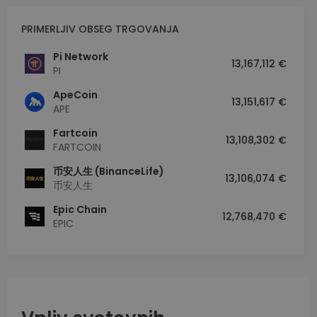
PRIMERLJIV OBSEG TRGOVANJA
Pi Network
13,167,112 €
PI
ApeCoin
13,151,617 €
APE
Fartcoin
13,108,302 €
FARTCOIN
币安人生 (BinanceLife)
13,106,074 €
币安人生
Epic Chain
12,768,470 €
EPIC