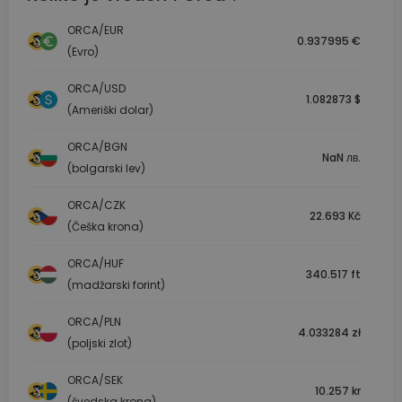
ORCA/EUR
0.937995 €
(Evro)
ORCA/USD
1.082873 $
(Ameriški dolar)
ORCA/BGN
NaN лв.
(bolgarski lev)
ORCA/CZK
22.693 Kč
(Češka krona)
ORCA/HUF
340.517 ft
(madžarski forint)
ORCA/PLN
4.033284 zł
(poljski zlot)
ORCA/SEK
10.257 kr
(švedska krona)