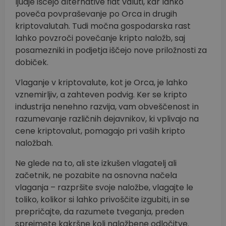
ljudje iščejo alternative fiat valuti, kar lahko
poveča povpraševanje po Orca in drugih
kriptovalutah. Tudi močna gospodarska rast
lahko povzroči povečanje kripto naložb, saj
posamezniki in podjetja iščejo nove priložnosti za
dobiček.
Vlaganje v kriptovalute, kot je Orca, je lahko
vznemirljiv, a zahteven podvig. Ker se kripto
industrija nenehno razvija, vam obveščenost in
razumevanje različnih dejavnikov, ki vplivajo na
cene kriptovalut, pomagajo pri vaših kripto
naložbah.
Ne glede na to, ali ste izkušen vlagatelj ali
začetnik, ne pozabite na osnovna načela
vlaganja – razpršite svoje naložbe, vlagajte le
toliko, kolikor si lahko privoščite izgubiti, in se
prepričajte, da razumete tveganja, preden
sprejmete kakršne koli naložbene odločitve.