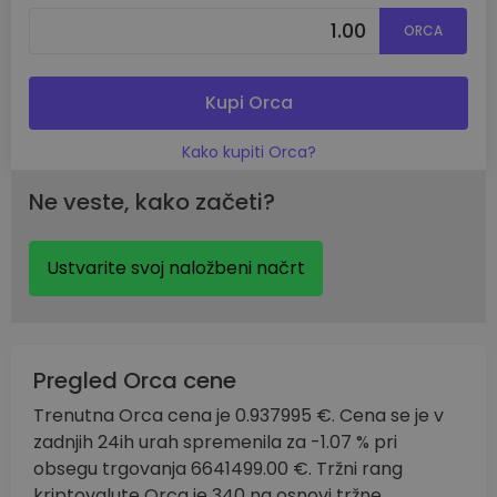
ORCA
Kupi Orca
Kako kupiti Orca?
Ne veste, kako začeti?
Ustvarite svoj naložbeni načrt
Pregled Orca cene
Trenutna Orca cena je 0.937995 €. Cena se je v
zadnjih 24ih urah spremenila za -1.07 % pri
obsegu trgovanja 6641499.00 €. Tržni rang
kriptovalute Orca je 340 na osnovi tržne