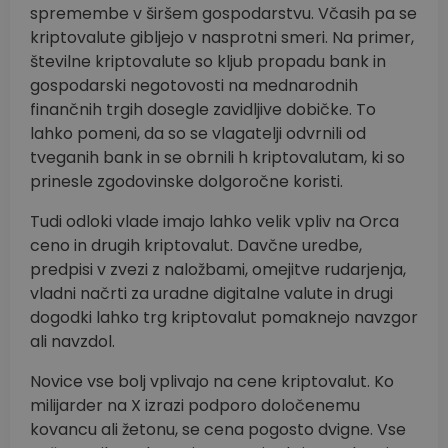
spremembe v širšem gospodarstvu. Včasih pa se
kriptovalute gibljejo v nasprotni smeri. Na primer,
številne kriptovalute so kljub propadu bank in
gospodarski negotovosti na mednarodnih
finančnih trgih dosegle zavidljive dobičke. To
lahko pomeni, da so se vlagatelji odvrnili od
tveganih bank in se obrnili h kriptovalutam, ki so
prinesle zgodovinske dolgoročne koristi.
Tudi odloki vlade imajo lahko velik vpliv na Orca
ceno in drugih kriptovalut. Davčne uredbe,
predpisi v zvezi z naložbami, omejitve rudarjenja,
vladni načrti za uradne digitalne valute in drugi
dogodki lahko trg kriptovalut pomaknejo navzgor
ali navzdol.
Novice vse bolj vplivajo na cene kriptovalut. Ko
milijarder na X izrazi podporo določenemu
kovancu ali žetonu, se cena pogosto dvigne. Vse