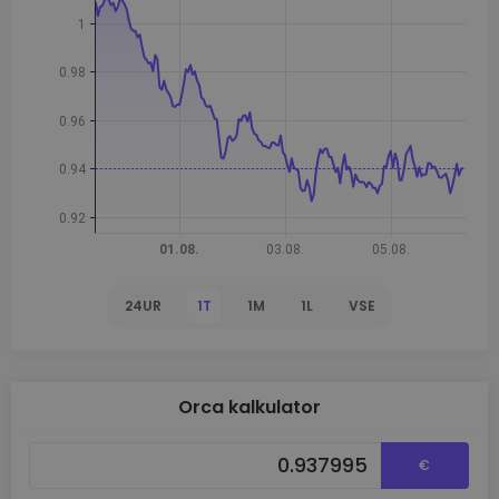
24UR
1T
1M
1L
VSE
Orca kalkulator
€