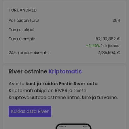
TURUANDMED
Positsioon turul
364
Turu osakaal
Turu ülempiir
52,192,862 €
+
21.46%
24h jooksul
24h kauplemismaht
7,185,594 €
River ostmine
Kriptomatis
Avasta
kust ja kuidas Eestis River osta
.
Kriptomati abiga on RIVER ja teiste
krüptovaluutade ostmine lihtne, kiire ja turvaline.
Kuidas osta River