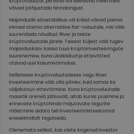
krüptovaluutat piiravad või keelavad meetmed
võivad põhjustada hinnalangust.
Majanduslik ebastabiilsus või kriisid võivad panna
inimesi otsima alternatiive fiat-valuutale, mis võib
suurendada nõudlust River ja teiste
krüptovaluutade järele. Teisest küljest võib tugev
majanduskasv kaasa tuua krüptoinvesteeringute
suurenemise, kuna üksikisikud ja ettevõtted
otsivad uusi kasumivõimalusi.
Sellistesse krüptovaluutadesse nagu River
investeerimine võib olla põnev, kuid samas ka
väljakutsuv ettevõtmine. Kuna krüptovaluutade
maastik areneb jätkuvalt, aitab kursis püsimine ja
erinevate krüptohinda mõjutavate tegurite
mõistmine aidata teil investeerimisteekonnal
enesekindlalt tegutseda.
Olenemata sellest, kas olete kogenud investor