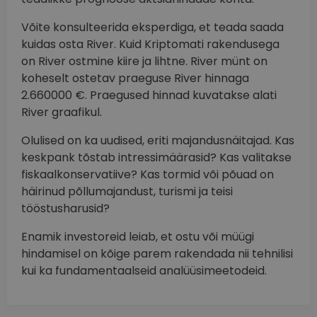
Võite konsulteerida eksperdiga, et teada saada
kuidas osta River. Kuid Kriptomati rakendusega
on River ostmine kiire ja lihtne. River münt on
koheselt ostetav praeguse River hinnaga
2.660000 €. Praegused hinnad kuvatakse alati
River graafikul.
Olulised on ka uudised, eriti majandusnäitajad. Kas
keskpank tõstab intressimäärasid? Kas valitakse
fiskaalkonservatiive? Kas tormid või põuad on
häirinud põllumajandust, turismi ja teisi
tööstusharusid?
Enamik investoreid leiab, et ostu või müügi
hindamisel on kõige parem rakendada nii tehnilisi
kui ka fundamentaalseid analüüsimeetodeid.