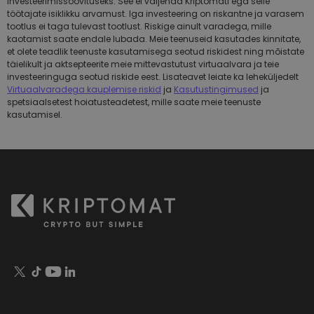
investeerimissoovituseks. See ei väljenda Kriptomati ega selle
töötajate isiklikku arvamust. Iga investeering on riskantne ja varasem
tootlus ei taga tulevast tootlust. Riskige ainult varadega, mille
kaotamist saate endale lubada. Meie teenuseid kasutades kinnitate,
et olete teadlik teenuste kasutamisega seotud riskidest ning mõistate
täielikult ja aktsepteerite meie mittevastutust virtuaalvara ja teie
investeeringuga seotud riskide eest. Lisateavet leiate ka leheküljedelt
Virtuaalvaradega kauplemise riskid
ja
Kasutustingimused
ja
spetsiaalsetest hoiatusteadetest, mille saate meie teenuste
kasutamisel.