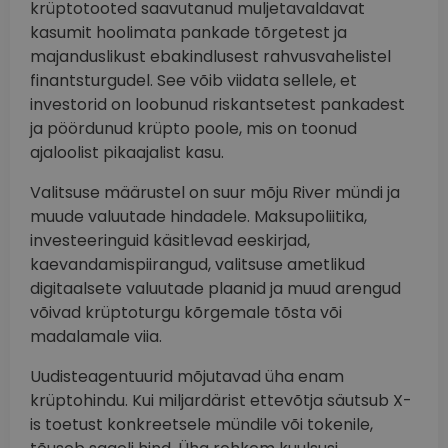
krüptotooted saavutanud muljetavaldavat
kasumit hoolimata pankade tõrgetest ja
majanduslikust ebakindlusest rahvusvahelistel
finantsturgudel. See võib viidata sellele, et
investorid on loobunud riskantsetest pankadest
ja pöördunud krüpto poole, mis on toonud
ajaloolist pikaajalist kasu.
Valitsuse määrustel on suur mõju River mündi ja
muude valuutade hindadele. Maksupoliitika,
investeeringuid käsitlevad eeskirjad,
kaevandamispiirangud, valitsuse ametlikud
digitaalsete valuutade plaanid ja muud arengud
võivad krüptoturgu kõrgemale tõsta või
madalamale viia.
Uudisteagentuurid mõjutavad üha enam
krüptohindu. Kui miljardärist ettevõtja säutsub X-
is toetust konkreetsele mündile või tokenile,