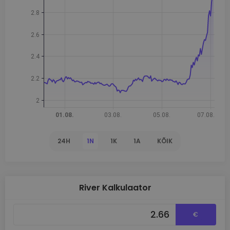
24H
1N
1K
1A
KÕIK
River Kalkulaator
€