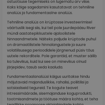
ostuotsuse tegemiseks on lugematu arv viise.
Kaks kõige sagedamini kasutatavat on tehniline
analüüs ja fundamentaalne analüüs.
Tehniline analüüs on krüptosse investeerimisel
väärtuslik isegi siis, kui teil pole juurdepääsu River
mündi aastatepikkustele ajaloolistele
hinnaandmetele. Näiteks paljude krüptode puhul
on dramaatilistele hinnalangustele ja suure
volatiilsusega perioodidele järgnenud püsiv tõus
uutele rekorditele. Pole garantiid, et muster säilib
ka tulevikus, kuid kui see on minevikus olnud
järjepidev, tasub seda kaaluda.
Fundamentaalanalüüsi käigus uuritakse hindu
mõjutavaid majanduslikke, rahalisi, poliitilisi ja
sotsiaalseid tegureid. Te kogute teavet
intressimäärade, sisemajanduse koguprodukti,
tootmisandmete ja töötuse määra kohta, et teha
teadlikke prognoose aktsiahindade kohta.