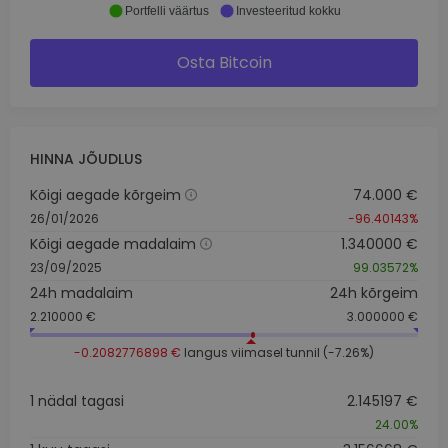
Portfelli väärtus
Investeeritud kokku
Osta Bitcoin
HINNA JÕUDLUS
Kõigi aegade kõrgeim
74.000 €
26/01/2026
-96.40143%
Kõigi aegade madalaim
1.340000 €
23/09/2025
99.03572%
24h madalaim
24h kõrgeim
2.210000 €
3.000000 €
-0.2082776898 €
langus viimasel tunnil (-7.26%)
1 nädal tagasi
2.145197 €
24.00%