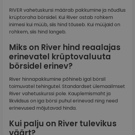
RIVER vahetuskursi määrab pakkumine ja nõudlus
krüptoraha börsidel. Kui River ostab rohkem
inimesi kui müüb, siis hind tõuseb. Kui müüjaid on
rohkem, siis hind langeb.
Miks on River hind reaalajas
erinevatel krüptovaluuta
börsidel erinev?
River hinnapakkumine põhineb igal börsil
toimuvatel tehingutel. Standardset ülemaailmset
River vahetuskurssi pole. Kauplemismaht ja
likviidsus on iga börsi puhul erinevad ning need
erinevused mõjutavad hinda.
Kui palju on River tulevikus
väärt?