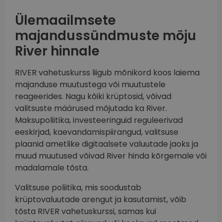
Ülemaailmsete
majandussündmuste mõju
River hinnale
RIVER vahetuskurss liigub mõnikord koos laiema
majanduse muutustega või muutustele
reageerides. Nagu kõiki krüptosid, võivad
valitsuste määrused mõjutada ka River.
Maksupoliitika, investeeringuid reguleerivad
eeskirjad, kaevandamispiirangud, valitsuse
plaanid ametlike digitaalsete valuutade jaoks ja
muud muutused võivad River hinda kõrgemale või
madalamale tõsta.
Valitsuse poliitika, mis soodustab
krüptovaluutade arengut ja kasutamist, võib
tõsta RIVER vahetuskurssi, samas kui