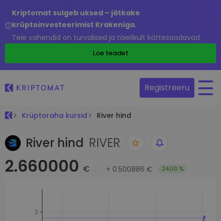
Kriptomat sulgeb uksed – jätkake
krüptoinvesteerimist Krakeniga.
Teie vahendid on turvalised ja täielikult kättesaadavad.
Loe teadet
Registreeru
Krüptoraha kursid
River hind
River hind
RIVER
2.660000
€
+
0.500886 €
24.00 %