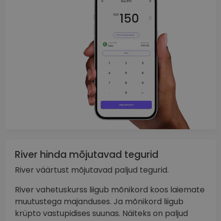
River hinda mõjutavad tegurid
River väärtust mõjutavad paljud tegurid.
River vahetuskurss liigub mõnikord koos laiemate
muutustega majanduses. Ja mõnikord liigub
krüpto vastupidises suunas. Näiteks on paljud