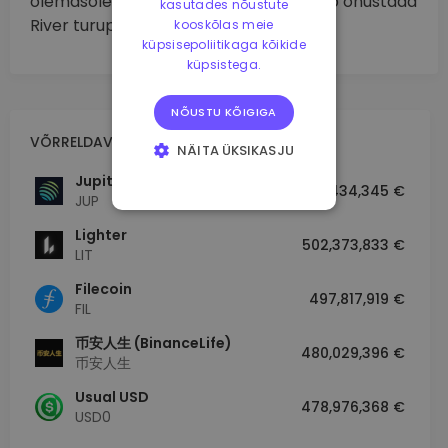
olemasolevate konkurentide poolt võib ohustada
kasutades nõustute
River turupositsiooni.
kooskõlas meie
küpsisepoliitikaga kõikide
küpsistega.
NÕUSTU KÕIGIGA
VÕRRELDAV TURUKAPITALISATSIOON
NÄITA ÜKSIKASJU
Jupiter
HÄDAVAJALIKUD
518,434,345 €
KÜPSISED
JUP
JÕUDLUSKÜPSISED
Lighter
502,373,833 €
LIT
REKLAAMKÜPSISED
Filecoin
497,817,919 €
FUNKTSIONAALSED
FIL
KÜPSISED
币安人生 (BinanceLife)
480,029,396 €
币安人生
Usual USD
478,976,368 €
USD0