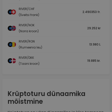
RIVER/CHF
2.490353 fr.
(Šveitsi frank)
RIVER/NOK
29.252 kr
(Norra kroon)
RIVER/RON
13.980 L
(Rumeenia leu)
RIVER/DKK
19.885 kr.
(Taani kroon)
Krüptoturu dünaamika
mõistmine