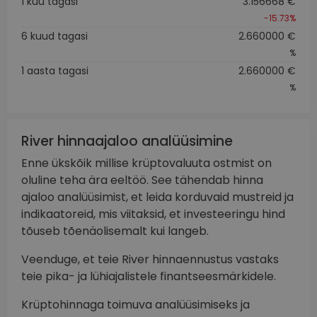
1 kuu tagasi
3.156668 €
-15.73%
6 kuud tagasi
2.660000 €
%
1 aasta tagasi
2.660000 €
%
River hinnaajaloo analüüsimine
Enne ükskõik millise krüptovaluuta ostmist on
oluline teha ära eeltöö. See tähendab hinna
ajaloo analüüsimist, et leida korduvaid mustreid ja
indikaatoreid, mis viitaksid, et investeeringu hind
tõuseb tõenäolisemalt kui langeb.
Veenduge, et teie River hinnaennustus vastaks
teie pika- ja lühiajalistele finantseesmärkidele.
Krüptohinnaga toimuva analüüsimiseks ja