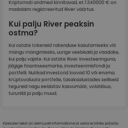
Kriptomati andmed kinnitavad, et 1.340000 € on
madalaim registreeritud River väärtus.
Kui palju River peaksin
ostma?
Kui ostate tokeneid rakenduse kasutamiseks või
mängu mängimiseks, uurige veebisaiti ja vaadake,
kui palju vajate. Kui ostate River investeeringuna,
jälgige finantseesmärke, investeerimisfondi ja
portfelli. Nutikad investorid loovad 10 või enama
krüptovaluuta portfelle, tasakaalustades selliseid
tegureid nagu eeldatav kasvumäär, volatiilsus,
turunišš ja palju muud.
Käesolev tekst on olemuselt informatiivne ja seda ei tohiks pidada