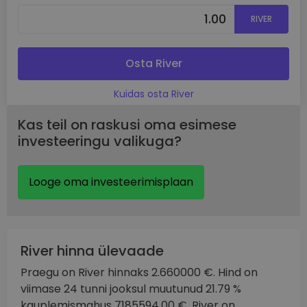
RIVER
Osta River
Kuidas osta River
Kas teil on raskusi oma esimese
investeeringu valikuga?
Looge oma investeerimisplaan
River hinna ülevaade
Praegu on River hinnaks 2.660000 €. Hind on
viimase 24 tunni jooksul muutunud 21.79 %
kauplemismahus 7185594.00 €. River on