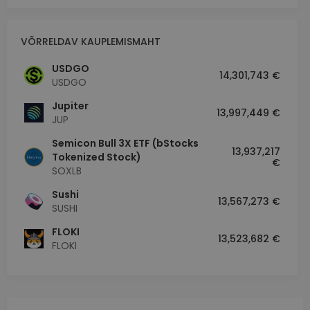
VÕRRELDAV KAUPLEMISMAHT
USDGO
14,301,743 €
USDGO
Jupiter
13,997,449 €
JUP
Semicon Bull 3X ETF (bStocks
13,937,217
Tokenized Stock)
€
SOXLB
Sushi
13,567,273 €
SUSHI
FLOKI
13,523,682 €
FLOKI