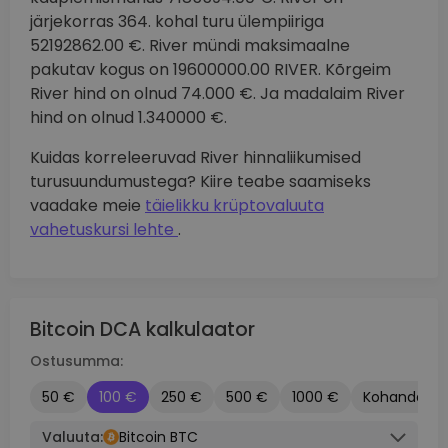
järjekorras 364. kohal turu ülempiiriga
52192862.00 €. River mündi maksimaalne
pakutav kogus on 19600000.00 RIVER. Kõrgeim
River hind on olnud 74.000 €. Ja madalaim River
hind on olnud 1.340000 €.
Kuidas korreleeruvad River hinnaliikumised
turusuundumustega? Kiire teabe saamiseks
vaadake meie
täielikku krüptovaluuta
vahetuskursi lehte
.
Bitcoin DCA kalkulaator
Ostusumma:
50 €
100 €
250 €
500 €
1000 €
Kohandatu
Valuuta:
Bitcoin BTC