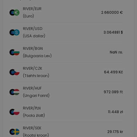
RIVER/EUR
2.660000 €
(Euro)
RIVER/USD
3.064881 $
(USA dollar)
RIVER/BGN
NaN лв.
(Bulgaaria Lev)
RIVER/CZK
64.499 Kč
(Tšehhi kroon)
RIVER/HUF
972.089 ft
(Ungari Forint)
RIVER/PLN
11.448 zł
(Poola zlott)
RIVER/SEK
29.175 kr
(Rootsi kroon)