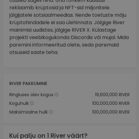
tõuseb sageli hind. Üha rohkem kuulsusi
reklaamib krüptosid ja NFT-sid miljonitele
jälgijatele sotsiaalmeedias. Nende toetuste mõju
krüptohindadele ei saa ülehinnata. Jälgige River
mainimisi uudistes, jälgige RIVER X. Külastage
projekti veebikogukonda Discordis või mujal. Mida
paremini informeeritud olete, seda paremaid
otsuseid saate teha.
RIVER PAKKUMINE
Ringluses olev kogus
19,600,000 RIVER
Koguhulk
100,000,000 RIVER
Maksimaalne hulk
100,000,000 RIVER
Kui palju on 1 River väärt?