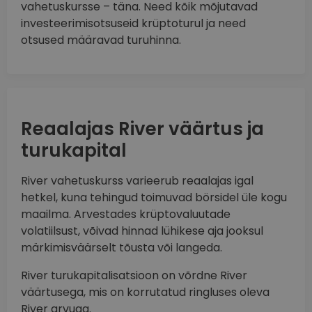
vahetuskursse – täna. Need kõik mõjutavad
investeerimisotsuseid krüptoturul ja need
otsused määravad turuhinna.
Reaalajas River väärtus ja
turukapital
River vahetuskurss varieerub reaalajas igal
hetkel, kuna tehingud toimuvad börsidel üle kogu
maailma. Arvestades krüptovaluutade
volatiilsust, võivad hinnad lühikese aja jooksul
märkimisväärselt tõusta või langeda.
River turukapitalisatsioon on võrdne River
väärtusega, mis on korrutatud ringluses oleva
River arvuga.