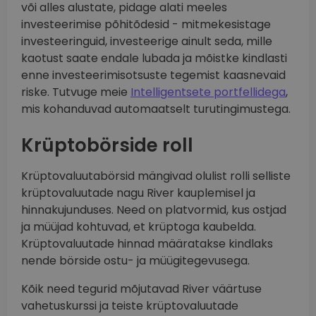
või alles alustate, pidage alati meeles
investeerimise põhitõdesid - mitmekesistage
investeeringuid, investeerige ainult seda, mille
kaotust saate endale lubada ja mõistke kindlasti
enne investeerimisotsuste tegemist kaasnevaid
riske. Tutvuge meie
Intelligentsete portfellidega
,
mis kohanduvad automaatselt turutingimustega.
Krüptobörside roll
Krüptovaluutabörsid mängivad olulist rolli selliste
krüptovaluutade nagu River kauplemisel ja
hinnakujunduses. Need on platvormid, kus ostjad
ja müüjad kohtuvad, et krüptoga kaubelda.
Krüptovaluutade hinnad määratakse kindlaks
nende börside ostu- ja müügitegevusega.
Kõik need tegurid mõjutavad River väärtuse
vahetuskurssi ja teiste krüptovaluutade