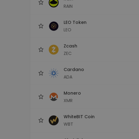
RAIN
LEO Token
LEO
Zcash
ZEC
Cardano
ADA
Monero
XMR
WhiteBIT Coin
WBT