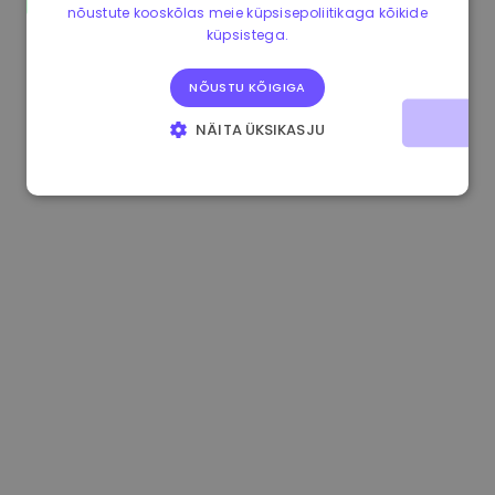
nõustute kooskõlas meie küpsisepoliitikaga kõikide
1.170000 €
+2.60%
3.2B €
küpsistega.
NÕUSTU KÕIGIGA
NÄITA ÜKSIKASJU
HÄDAVAJALIKUD KÜPSISED
JÕUDLUSKÜPSISED
REKLAAMKÜPSISED
FUNKTSIONAALSED KÜPSISED