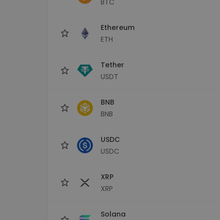
BTC
Investeeringute uuring
Leia oma krüptostrateegia
Ethereum
ETH
Tether
USDT
BNB
BNB
USDC
USDC
XRP
XRP
Solana