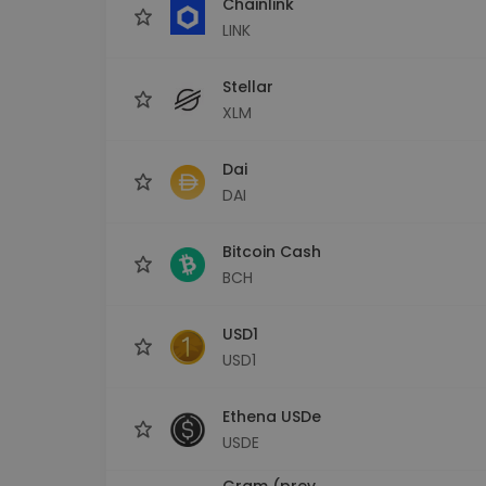
Chainlink
LINK
Stellar
XLM
Dai
DAI
Bitcoin Cash
BCH
USD1
USD1
Ethena USDe
USDE
Gram (prev.