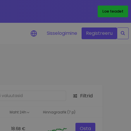
Loe teadet
Sisselogimine
Registreeru
 teie
i
Filtrid
eks
Maht 24h
Hinnagraafik (7 p)
Osta
18.6B €