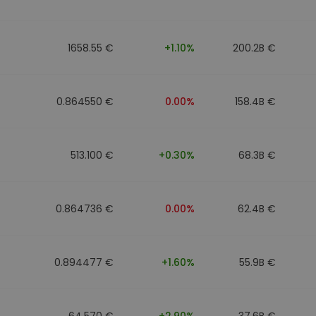
1658.55 €
+1.10%
200.2B €
0.864550 €
0.00%
158.4B €
513.100 €
+0.30%
68.3B €
0.864736 €
0.00%
62.4B €
0.894477 €
+1.60%
55.9B €
64.570 €
+2.90%
37.6B €