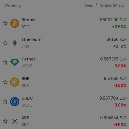
/
Währung
Preis
Ändern 24 Std
Bitcoin
56093.00 EUR
BTC
+0.50%
Ethereum
1661.56 EUR
ETH
+2.10%
Tether
0.867365 EUR
USDT
0.00%
BNB
514.650 EUR
BNB
-1.30%
USDC
0.867704 EUR
USDC
0.00%
XRP
0.905334 EUR
XRP
-1.50%