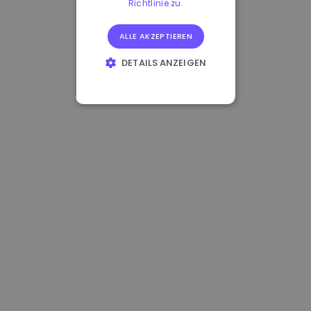
Richtlinie zu.
ALLE AKZEPTIEREN
DETAILS ANZEIGEN
UNBEDINGT
ERFORDERLICH
PERFORMANCE
TARGETING
FUNKTIONALITÄT