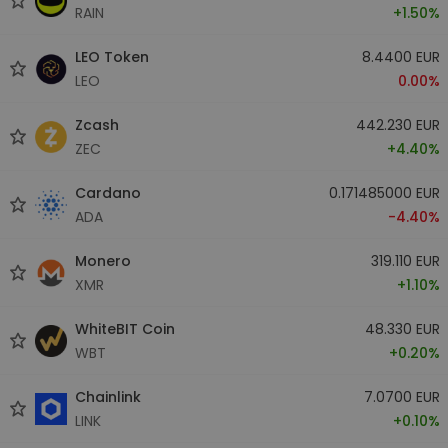
RAIN
+1.50%
LEO Token
8.4400 EUR
LEO
0.00%
Zcash
442.230 EUR
ZEC
+4.40%
Cardano
0.171485000 EUR
ADA
-4.40%
Monero
319.110 EUR
XMR
+1.10%
WhiteBIT Coin
48.330 EUR
WBT
+0.20%
Chainlink
7.0700 EUR
LINK
+0.10%