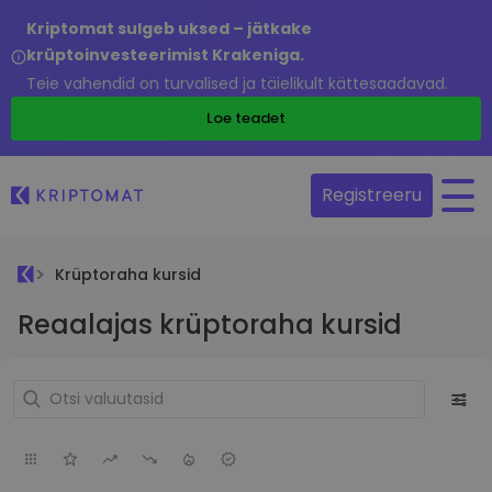
Kriptomat sulgeb uksed – jätkake
krüptoinvesteerimist Krakeniga.
Teie vahendid on turvalised ja täielikult kättesaadavad.
Loe teadet
Registreeru
Krüptoraha kursid
Reaalajas krüptoraha kursid