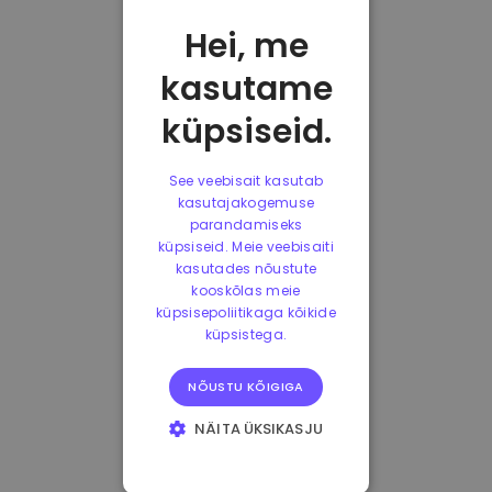
Hei, me
kasutame
küpsiseid.
See veebisait kasutab
kasutajakogemuse
parandamiseks
küpsiseid. Meie veebisaiti
kasutades nõustute
kooskõlas meie
küpsisepoliitikaga kõikide
küpsistega.
NÕUSTU KÕIGIGA
NÄITA ÜKSIKASJU
HÄDAVAJALIKUD
KÜPSISED