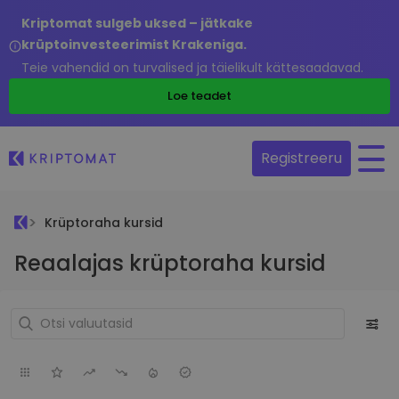
Kriptomat sulgeb uksed – jätkake
krüptoinvesteerimist Krakeniga.
Teie vahendid on turvalised ja täielikult kättesaadavad.
Loe teadet
Registreeru
Krüptoraha kursid
Reaalajas krüptoraha kursid