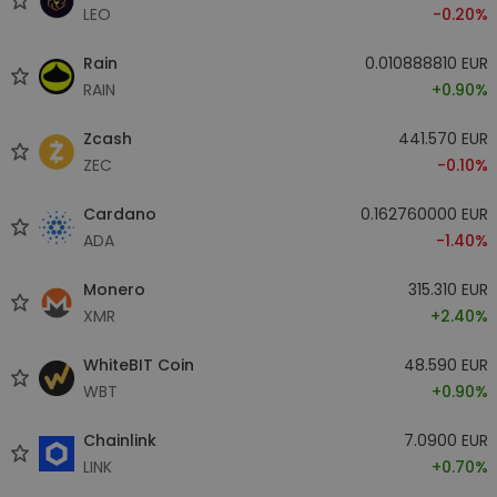
LEO
-0.20%
Rain
0.010888810 EUR
RAIN
+0.90%
Zcash
441.570 EUR
ZEC
-0.10%
Cardano
0.162760000 EUR
ADA
-1.40%
Monero
315.310 EUR
XMR
+2.40%
WhiteBIT Coin
48.590 EUR
WBT
+0.90%
Chainlink
7.0900 EUR
LINK
+0.70%