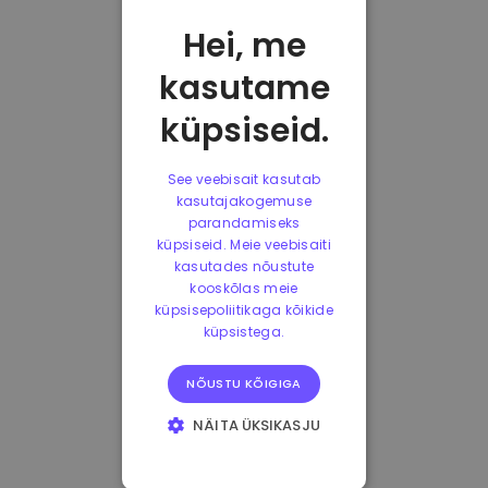
Hei, me
kasutame
küpsiseid.
See veebisait kasutab
kasutajakogemuse
parandamiseks
küpsiseid. Meie veebisaiti
kasutades nõustute
kooskõlas meie
küpsisepoliitikaga kõikide
küpsistega.
NÕUSTU KÕIGIGA
NÄITA ÜKSIKASJU
HÄDAVAJALIKUD
KÜPSISED