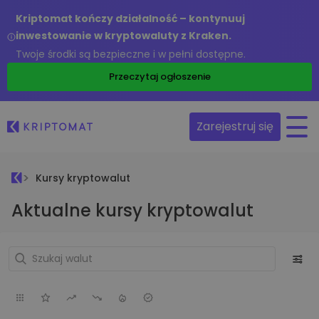
Kriptomat kończy działalność – kontynuuj
inwestowanie w kryptowaluty z Kraken.
Twoje środki są bezpieczne i w pełni dostępne.
Przeczytaj ogłoszenie
Zarejestruj się
Kursy kryptowalut
Aktualne kursy kryptowalut