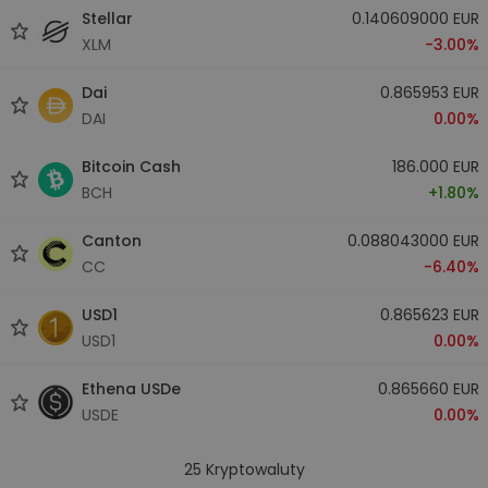
Stellar
0.140609000 EUR
XLM
-3.00%
Dai
0.865953 EUR
DAI
0.00%
Bitcoin Cash
186.000 EUR
BCH
+1.80%
Canton
0.088043000 EUR
CC
-6.40%
USD1
0.865623 EUR
USD1
0.00%
Ethena USDe
0.865660 EUR
USDE
0.00%
25
Kryptowaluty