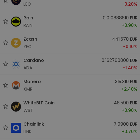
LEO
-0.20%
Rain
0.010888810 EUR
RAIN
+0.90%
Zcash
441.570 EUR
ZEC
-0.10%
Cardano
0.162760000 EUR
ADA
-1.40%
Monero
315.310 EUR
XMR
+2.40%
WhiteBIT Coin
48.590 EUR
WBT
+0.90%
Chainlink
7.0900 EUR
LINK
+0.70%