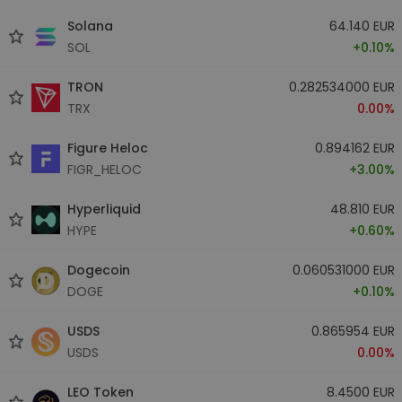
Solana
64.140 EUR
SOL
+0.10%
TRON
0.282534000 EUR
TRX
0.00%
Figure Heloc
0.894162 EUR
FIGR_HELOC
+3.00%
Hyperliquid
48.810 EUR
HYPE
+0.60%
Dogecoin
0.060531000 EUR
DOGE
+0.10%
USDS
0.865954 EUR
USDS
0.00%
LEO Token
8.4500 EUR