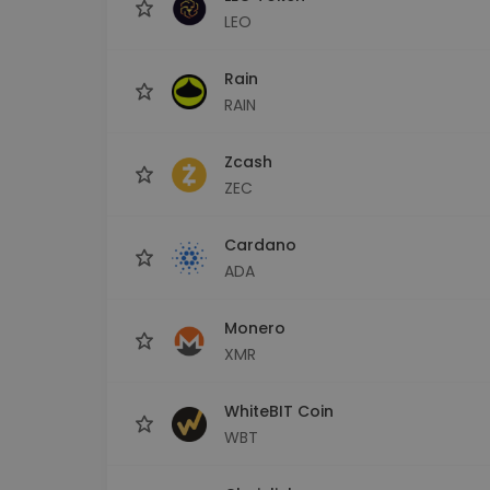
LEO
Rain
RAIN
Zcash
ZEC
Cardano
ADA
Monero
XMR
WhiteBIT Coin
WBT