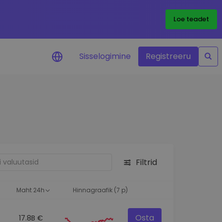
Loe teadet
Sisselogimine
Registreeru
 teie
i
Filtrid
eks
Maht 24h
Hinnagraafik (7 p)
Osta
17.8B €