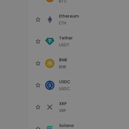
BTC
Investeeringute uuring
Leia oma krüptostrateegia
Ethereum
ETH
Tether
USDT
BNB
BNB
USDC
USDC
XRP
XRP
Solana