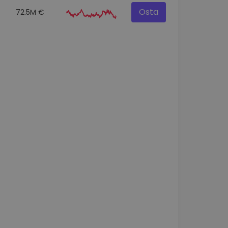
Osta
72.5M €