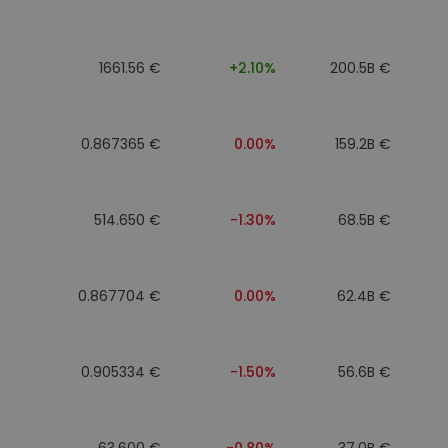
1661.56 €
+2.10%
200.5B €
0.867365 €
0.00%
159.2B €
514.650 €
-1.30%
68.5B €
0.867704 €
0.00%
62.4B €
0.905334 €
-1.50%
56.6B €
63.600 €
-0.80%
37.0B €