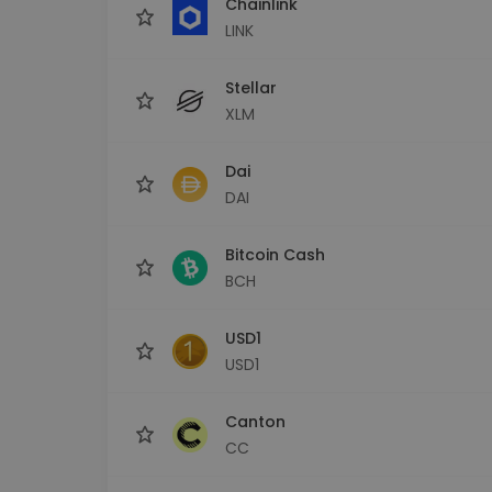
Chainlink
LINK
Stellar
XLM
Dai
DAI
Bitcoin Cash
BCH
USD1
USD1
Canton
CC