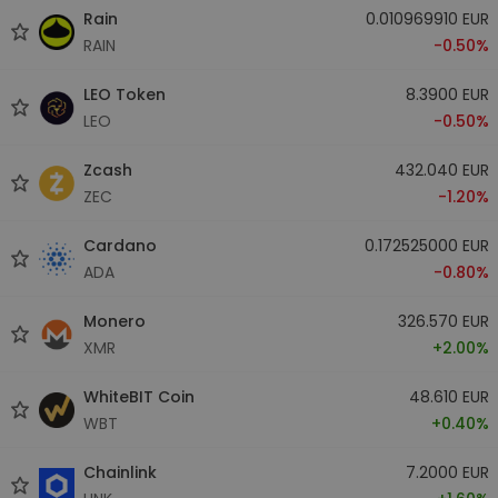
Rain
0.010969910 EUR
RAIN
-0.50%
LEO Token
8.3900 EUR
LEO
-0.50%
Zcash
432.040 EUR
ZEC
-1.20%
Cardano
0.172525000 EUR
ADA
-0.80%
Monero
326.570 EUR
XMR
+2.00%
WhiteBIT Coin
48.610 EUR
WBT
+0.40%
Chainlink
7.2000 EUR