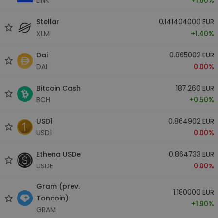
LINK
+1.60%
Stellar
0.141404000 EUR
XLM
+1.40%
Dai
0.865002 EUR
DAI
0.00%
Bitcoin Cash
187.260 EUR
BCH
+0.50%
USD1
0.864902 EUR
USD1
0.00%
Ethena USDe
0.864733 EUR
USDE
0.00%
Gram (prev.
1.180000 EUR
Toncoin)
+1.90%
GRAM