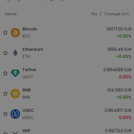
/
Devise
Prix
Changer 24 h
Bitcoin
56171.00 EUR
BTC
+0.30%
Ethereum
1659.48 EUR
ETH
+0.40%
Tether
0.864588 EUR
USDT
0.00%
BNB
514.960 EUR
BNB
+0.90%
USDC
0.864817 EUR
USDC
0.00%
XRP
0.897124 EUR