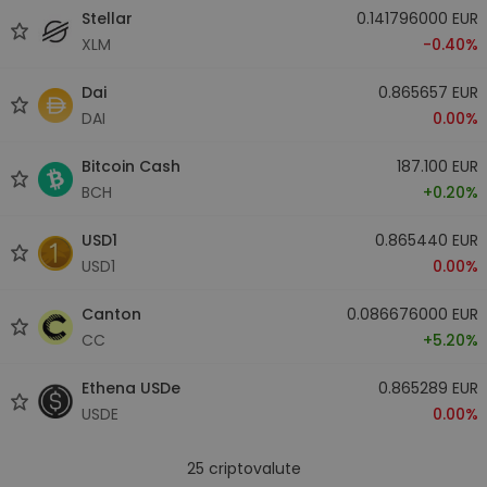
Stellar
0.141796000 EUR
XLM
-0.40%
Dai
0.865657 EUR
DAI
0.00%
Bitcoin Cash
187.100 EUR
BCH
+0.20%
USD1
0.865440 EUR
USD1
0.00%
Canton
0.086676000 EUR
CC
+5.20%
Ethena USDe
0.865289 EUR
USDE
0.00%
25
criptovalute