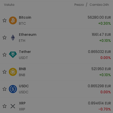
/
Valuta
Prezzo
Cambio 24h
Bitcoin
56280.00 EUR
BTC
+0.30%
Ethereum
1661.47 EUR
ETH
+0.10%
Tether
0.865032 EUR
USDT
0.00%
BNB
521.950 EUR
BNB
+0.10%
USDC
0.865298 EUR
USDC
0.00%
XRP
0.894614 EUR
XRP
-0.70%