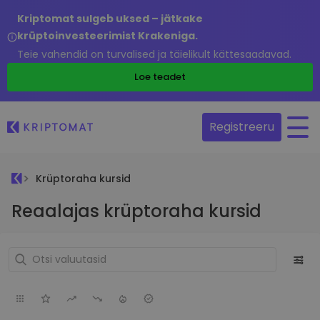
Kriptomat sulgeb uksed – jätkake
krüptoinvesteerimist Krakeniga.
Teie vahendid on turvalised ja täielikult kättesaadavad.
Loe teadet
Registreeru
Krüptoraha kursid
Reaalajas krüptoraha kursid