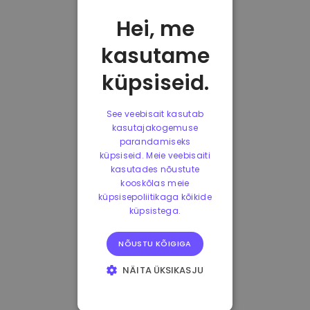
Hei, me
kasutame
küpsiseid.
See veebisait kasutab
kasutajakogemuse
parandamiseks
küpsiseid. Meie veebisaiti
kasutades nõustute
kooskõlas meie
küpsisepoliitikaga kõikide
küpsistega.
NÕUSTU KÕIGIGA
NÄITA ÜKSIKASJU
HÄDAVAJALIKUD
KÜPSISED