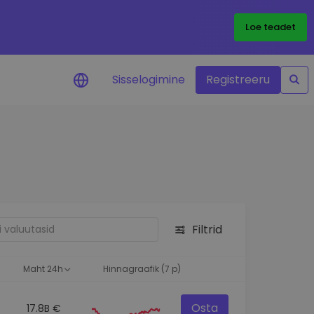
Loe teadet
Sisselogimine
Registreeru
 teie
i
Filtrid
eks
Maht 24h
Hinnagraafik (7 p)
Osta
17.8B €