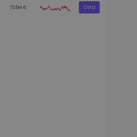
Osta
72.5M €