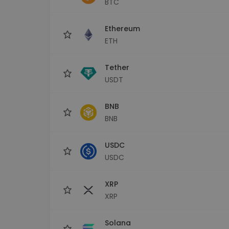
BTC
Investeeringute uuring
Leia oma krüptostrateegia
Ethereum
ETH
Tether
USDT
BNB
BNB
USDC
USDC
XRP
XRP
Solana