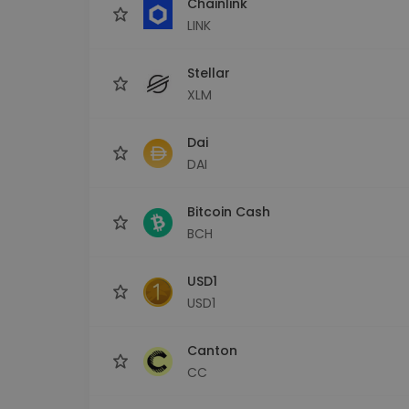
Chainlink
LINK
Stellar
XLM
Dai
DAI
Bitcoin Cash
BCH
USD1
USD1
Canton
CC