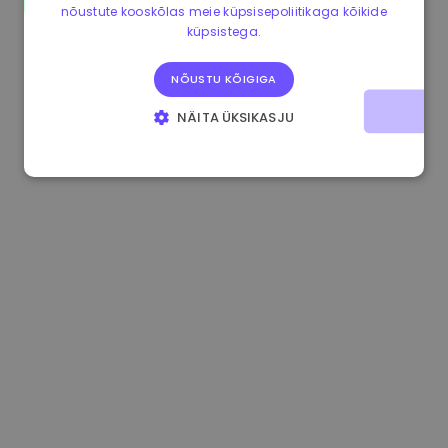
nõustute kooskõlas meie küpsisepoliitikaga kõikide
0.867648 €
0.00%
3.4B €
küpsistega.
NÕUSTU KÕIGIGA
NÄITA ÜKSIKASJU
HÄDAVAJALIKUD KÜPSISED
JÕUDLUSKÜPSISED
REKLAAMKÜPSISED
FUNKTSIONAALSED KÜPSISED