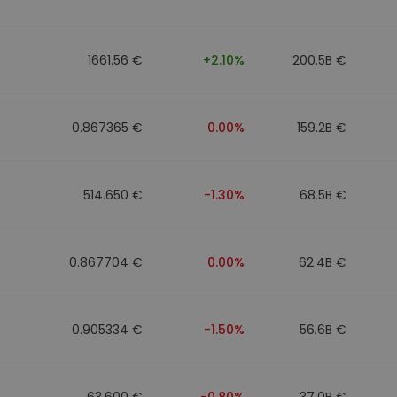
1661.56 €
+2.10%
200.5B €
0.867365 €
0.00%
159.2B €
514.650 €
-1.30%
68.5B €
0.867704 €
0.00%
62.4B €
0.905334 €
-1.50%
56.6B €
63.600 €
-0.80%
37.0B €