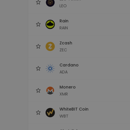
LEO
Rain
RAIN
Zcash
ZEC
Cardano
ADA
Monero
XMR
WhiteBIT Coin
WBT