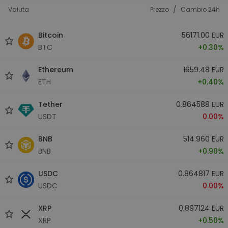
/
Valuta
Prezzo
Cambio 24h
Bitcoin
56171.00 EUR
BTC
+0.30%
Ethereum
1659.48 EUR
ETH
+0.40%
Tether
0.864588 EUR
USDT
0.00%
BNB
514.960 EUR
BNB
+0.90%
USDC
0.864817 EUR
USDC
0.00%
XRP
0.897124 EUR
XRP
+0.50%