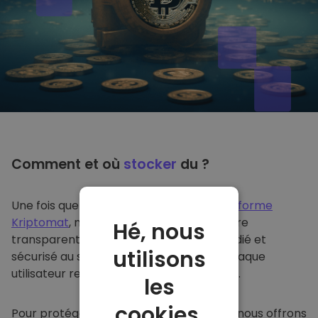
Comment et où
stocker
du ?
Une fois que vous achetez du sur
la plateforme
Kriptomat
, nous le transférons de manière
Hé, nous
transparente dans votre portefeuille dédié et
utilisons
sécurisé au sein de notre plateforme. Chaque
utilisateur reçoit un portefeuille individuel.
les
cookies.
Pour protéger nos clients et leurs fonds, nous offrons