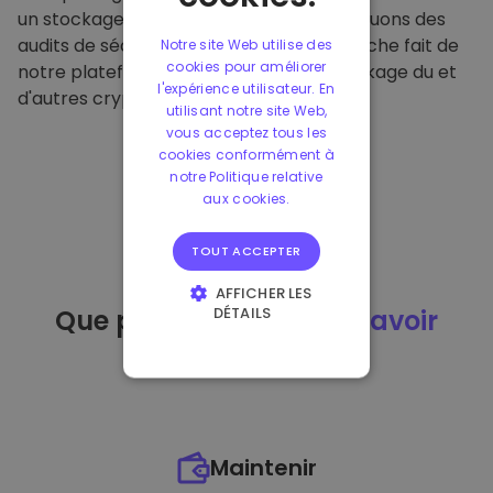
un stockage hors ligne sécurisé et effectuons des
audits de sécurité réguliers. Cette approche fait de
Notre site Web utilise des
cookies pour améliorer
notre plateforme un refuge pour le stockage du et
l'expérience utilisateur. En
d'autres crypto-monnaies.
utilisant notre site Web,
vous acceptez tous les
cookies conformément à
notre Politique relative
aux cookies.
TOUT ACCEPTER
AFFICHER LES
DÉTAILS
Que puis-je faire
après avoir
STRICTEMENT
acheté
du ?
NÉCESSAIRES
PERFORMANCE
CIBLAGE
Maintenir
FONCTIONNALITÉ