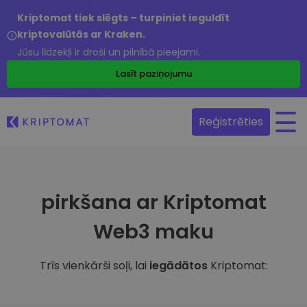
Kriptomat tiek slēgts – turpiniet ieguldīt
kriptovalūtās ar Kraken.
Jūsu līdzekļi ir droši un pilnībā pieejami.
Lasīt paziņojumu
Reģistrēties
pirkšana ar Kriptomat
Web3 maku
Trīs vienkārši soļi, lai
iegādātos
Kriptomat: