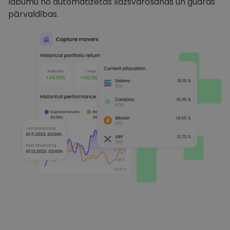
labumu no automatizētas līdzsvarošanas un gudras
pārvaldības.