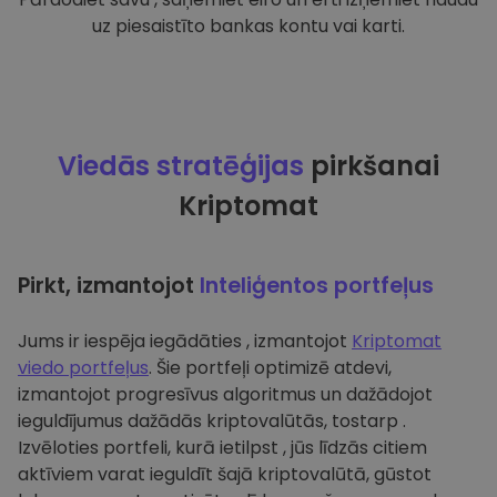
uz piesaistīto bankas kontu vai karti.
Viedās stratēģijas
pirkšanai
Kriptomat
Pirkt, izmantojot
Inteliģentos portfeļus
Jums ir iespēja iegādāties , izmantojot
Kriptomat
viedo portfeļus
. Šie portfeļi optimizē atdevi,
izmantojot progresīvus algoritmus un dažādojot
ieguldījumus dažādās kriptovalūtās, tostarp .
Izvēloties portfeli, kurā ietilpst , jūs līdzās citiem
aktīviem varat ieguldīt šajā kriptovalūtā, gūstot