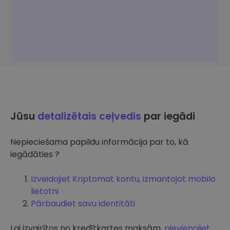
Jūsu
detalizētais ceļvedis
par iegādi
Nepieciešama papildu informācija par to, kā
iegādāties ?
Izveidojiet Kriptomat kontu, izmantojot mobilo
lietotni
Pārbaudiet savu identitāti
Lai izvairītos no kredītkartes maksām,
pievienojiet