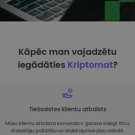
Kāpēc man vajadzētu
iegādāties
Kriptomat
?
Tiešsaistes klientu atbalsts
Mūsu klientu atbalsta komanda ir gatava sniegt ātru,
draudzīgu palīdzību un skaidrojumus jūsu valodā.