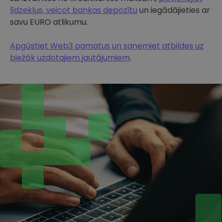
līdzekļus, veicot bankas depozītu
un iegādājieties ar
savu EURO atlikumu.
Apgūstiet Web3 pamatus un saņemiet atbildes uz
biežāk uzdotajiem jautājumiem
.