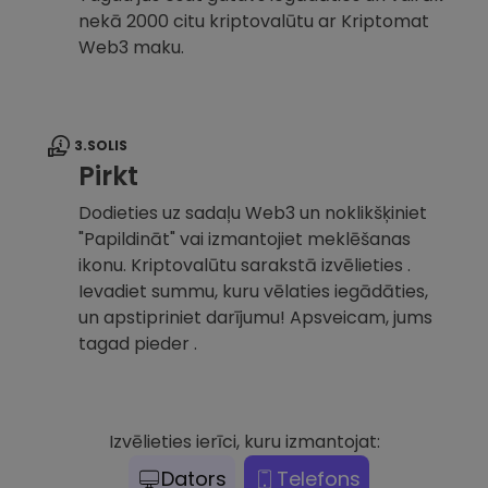
nekā 2000 citu kriptovalūtu ar Kriptomat
Web3 maku.
3.SOLIS
Pirkt
Dodieties uz sadaļu Web3 un noklikšķiniet
"Papildināt" vai izmantojiet meklēšanas
ikonu. Kriptovalūtu sarakstā izvēlieties .
Ievadiet summu, kuru vēlaties iegādāties,
un apstipriniet darījumu! Apsveicam, jums
tagad pieder .
Izvēlieties ierīci, kuru izmantojat:
Dators
Telefons