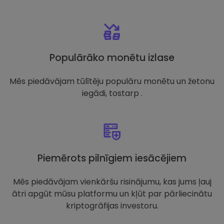
Populārāko monētu izlase
Mēs piedāvājam tūlītēju populāru monētu un žetonu
iegādi, tostarp .
Piemērots pilnīgiem iesācējiem
Mēs piedāvājam vienkāršu risinājumu, kas jums ļauj
ātri apgūt mūsu platformu un kļūt par pārliecinātu
kriptogrāfijas investoru.