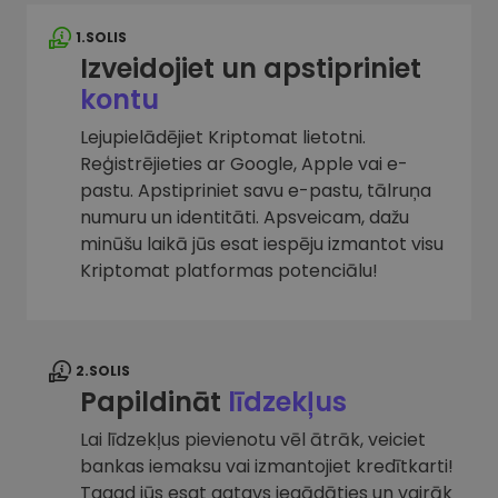
1.SOLIS
Izveidojiet un apstipriniet
kontu
Lejupielādējiet Kriptomat lietotni.
Reģistrējieties ar Google, Apple vai e-
pastu. Apstipriniet savu e-pastu, tālruņa
numuru un identitāti. Apsveicam, dažu
minūšu laikā jūs esat iespēju izmantot visu
Kriptomat platformas potenciālu!
2.SOLIS
Papildināt
līdzekļus
Lai līdzekļus pievienotu vēl ātrāk, veiciet
bankas iemaksu vai izmantojiet kredītkarti!
Tagad jūs esat gatavs iegādāties un vairāk