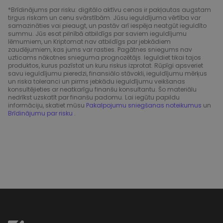
*Brīdinājums par risku: digitālo aktīvu cenas ir pakļautas augstam
tirgus riskam un cenu svārstībām. Jūsu ieguldījuma vērtība var
samazināties vai pieaugt, un pastāv arī iespēja neatgūt ieguldīto
summu. Jūs esat pilnībā atbildīgs par saviem ieguldījumu
lēmumiem, un Kriptomat nav atbildīgs par jebkādiem
zaudējumiem, kas jums var rasties. Pagātnes sniegums nav
uzticams nākotnes snieguma prognozētājs. Ieguldiet tikai tajos
produktos, kurus pazīstat un kuru riskus izprotat. Rūpīgi apsveriet
savu ieguldījumu pieredzi, finansiālo stāvokli, ieguldījumu mērķus
un riska toleranci un pirms jebkādu ieguldījumu veikšanas
konsultējieties ar neatkarīgu finanšu konsultantu. Šo materiālu
nedrīkst uzskatīt par finanšu padomu. Lai iegūtu papildu
informāciju, skatiet mūsu
Pakalpojumu sniegšanas noteikumus
un
Brīdinājumu par risku
.