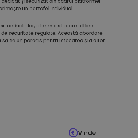
edicat și securizat din cadrul platformei
 primește un portofel individual.
 și fondurile lor, oferim o stocare offline
i de securitate regulate. Această abordare
să fie un paradis pentru stocarea și a altor
Vinde