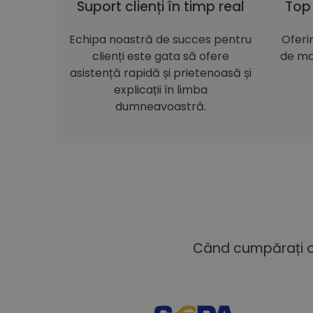
Suport clienți în timp real
Top
Echipa noastră de succes pentru
Oferi
clienți este gata să ofere
de mo
asistență rapidă și prietenoasă și
explicații în limba
dumneavoastră.
Când cumpărați cu 