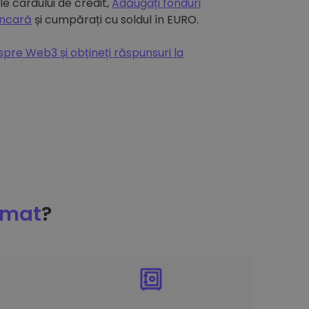
e cardului de credit,
Adăugați fonduri
ancară
și cumpărați cu soldul în EURO.
espre Web3 și obțineți răspunsuri la
omat
?