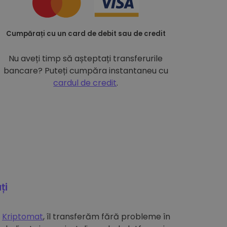
Cumpărați cu un card de debit sau de credit
Nu aveți timp să așteptați transferurile
bancare? Puteți cumpăra instantaneu cu
cardul de credit
.
ți
e
Kriptomat
, îl transferăm fără probleme în