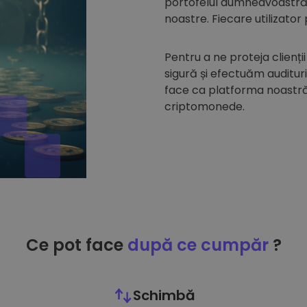
portofelul dumneavoastră d
noastre. Fiecare utilizator
Pentru a ne proteja clienții
sigură și efectuăm auditur
face ca platforma noastră 
criptomonede.
Ce pot face
după ce cumpăr
?
Schimbă