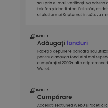
sau prin e-mail. Verificați-vă adresa
Explorator de investiții
telefon și identitatea. Felicitări, ați d
Găsește-ți strategia cripto
al platformei Kriptomat în câteva mi
PASUL 2
Adăugați
fonduri
Faceți o depunere bancară sau utilizaț
pentru a adăuga fonduri și mai reped
cumpărați și 2000+ alte criptomone
Wallet.
PASUL 3
Cumpărare
Accesați secțiunea Web3 și faceți cli