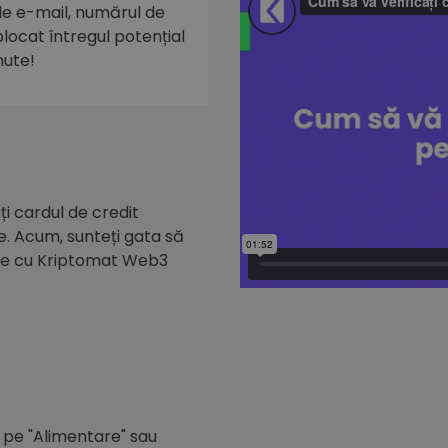
 de e-mail, numărul de
eblocat întregul potențial
nute!
i cardul de credit
e. Acum, sunteți gata să
de cu Kriptomat Web3
c pe "Alimentare" sau