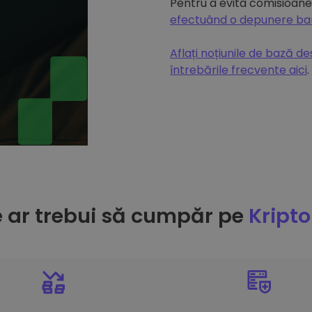
Pentru a evita comisioanel
efectuând o depunere b
Aflați noțiunile de bază d
întrebările frecvente aici
.
e ar trebui să cumpăr pe
Kript