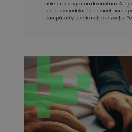
utilizați pictograma de căutare. Alegeți
criptomonedelor. Introduceți suma pe 
cumpărați și confirmați tranzacția. Feli