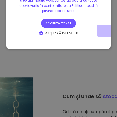
site-ului nostru web, sunteți de acord cu toate
cookie-urile în conformitate cu Politica noastră
privind cookie-urile.
ACCEPTĂ TOATE
AFIȘEAZĂ DETALIILE
STRICT NECESARE
DE PERFORMANȚĂ
DE TARGETARE
DE FUNCŢIONALITATE
Cum și unde să
stoca
Odată ce ați cumpărat p