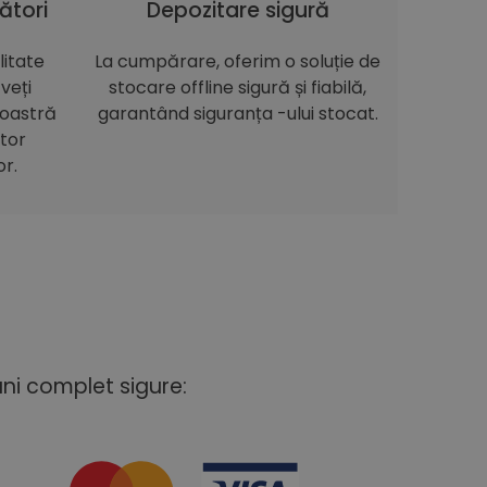
ători
Depozitare sigură
itate
La cumpărare, oferim o soluție de
veți
stocare offline sigură și fiabilă,
noastră
garantând siguranța -ului stocat.
itor
or.
uni complet sigure: