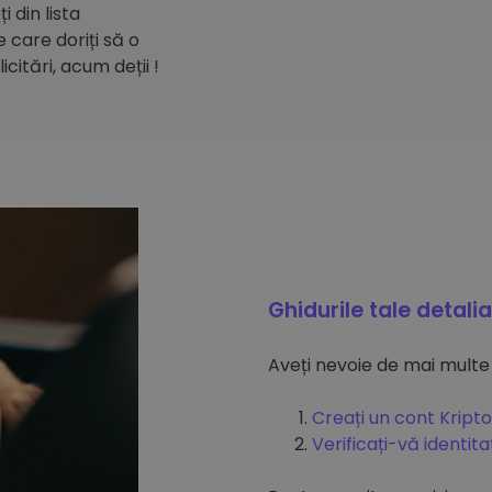
 din lista
care doriți să o
citări, acum deții !
Ghidurile tale detali
Aveți nevoie de mai multe
Creați un cont Kripto
Verificați-vă identit