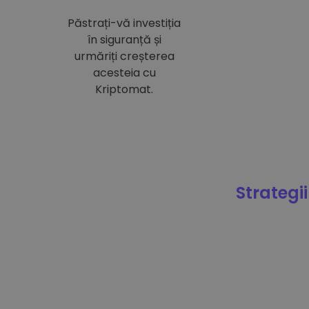
Păstrați-vă investiția
în siguranță și
urmăriți creșterea
acesteia cu
Kriptomat.
Strategii