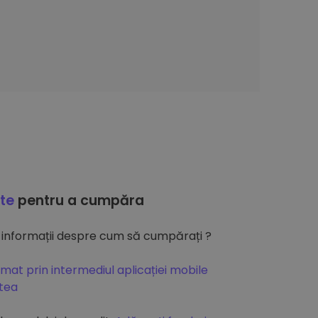
ate
pentru a cumpăra
 informații despre cum să cumpărați ?
mat prin intermediul aplicației mobile
atea