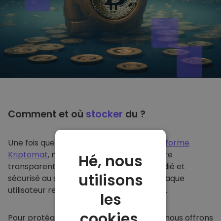
Comment et où
stocker
du ?
Une fois que vous achetez du sur
la plateforme
Kriptomat
, nous le transférons de manière
Hé, nous
transparente dans votre portefeuille dédié et
utilisons
sécurisé au sein de notre plateforme. Chaque
utilisateur reçoit un portefeuille individuel.
les
cookies.
Pour protéger nos clients et leurs fonds, nous offrons