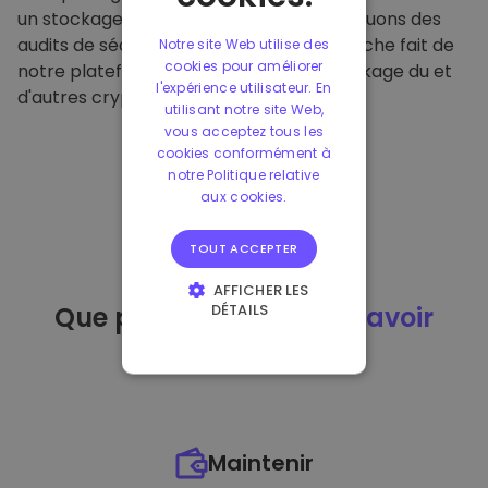
un stockage hors ligne sécurisé et effectuons des
audits de sécurité réguliers. Cette approche fait de
Notre site Web utilise des
cookies pour améliorer
notre plateforme un refuge pour le stockage du et
l'expérience utilisateur. En
d'autres crypto-monnaies.
utilisant notre site Web,
vous acceptez tous les
cookies conformément à
notre Politique relative
aux cookies.
TOUT ACCEPTER
AFFICHER LES
DÉTAILS
Que puis-je faire
après avoir
STRICTEMENT
acheté
du ?
NÉCESSAIRES
PERFORMANCE
CIBLAGE
Maintenir
FONCTIONNALITÉ