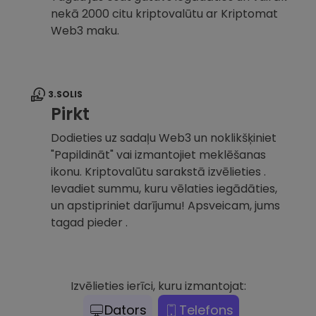
nekā 2000 citu kriptovalūtu ar Kriptomat
Web3 maku.
3.SOLIS
Pirkt
Dodieties uz sadaļu Web3 un noklikšķiniet
"Papildināt" vai izmantojiet meklēšanas
ikonu. Kriptovalūtu sarakstā izvēlieties .
Ievadiet summu, kuru vēlaties iegādāties,
un apstipriniet darījumu! Apsveicam, jums
tagad pieder .
Izvēlieties ierīci, kuru izmantojat:
Dators
Telefons