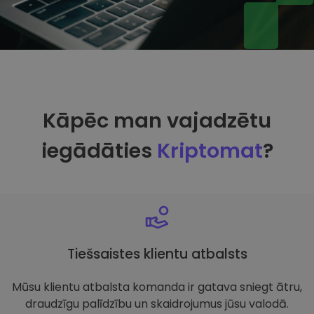
Kāpēc man vajadzētu
iegādāties
Kriptomat
?
Tiešsaistes klientu atbalsts
Mūsu klientu atbalsta komanda ir gatava sniegt ātru,
draudzīgu palīdzību un skaidrojumus jūsu valodā.