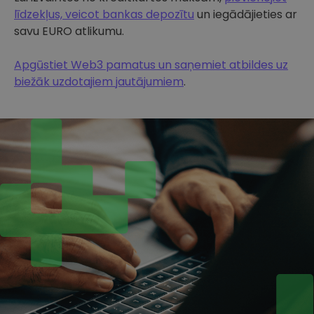
līdzekļus, veicot bankas depozītu
un iegādājieties ar
savu EURO atlikumu.
Apgūstiet Web3 pamatus un saņemiet atbildes uz
biežāk uzdotajiem jautājumiem
.