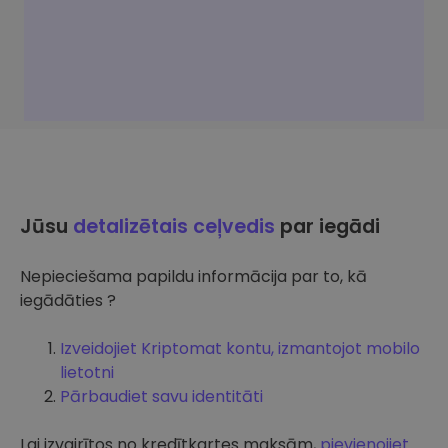
Jūsu
detalizētais ceļvedis
par iegādi
Nepieciešama papildu informācija par to, kā
iegādāties ?
Izveidojiet Kriptomat kontu, izmantojot mobilo
lietotni
Pārbaudiet savu identitāti
Lai izvairītos no kredītkartes maksām,
pievienojiet