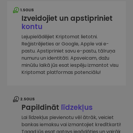
1.SOLIS
Izveidojiet un apstipriniet
kontu
Lejupielādējiet Kriptomat lietotni.
Reģistrējieties ar Google, Apple vai e-
pastu. Apstipriniet savu e-pastu, tālruņa
numuru un identitāti. Apsveicam, dažu
minūšu laikā jūs esat iespēju izmantot visu
Kriptomat platformas potenciālu!
2.SOLIS
Papildināt
līdzekļus
Lai līdzekļus pievienotu vēl ātrāk, veiciet
bankas iemaksu vai izmantojiet kredītkarti!
Tagad jūs esat gatavs iegādāties un vairāk