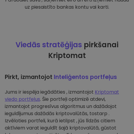
uz piesaistīto bankas kontu vai karti.
Viedās stratēģijas
pirkšanai
Kriptomat
Pirkt, izmantojot
Inteliģentos portfeļus
Jums ir iespēja iegādāties , izmantojot
Kriptomat
viedo portfeļus
. Šie portfeļi optimizē atdevi,
izmantojot progresīvus algoritmus un dažādojot
ieguldījumus dažādās kriptovalūtās, tostarp .
Izvēloties portfeli, kurā ietilpst , jūs līdzās citiem
aktīviem varat ieguldīt šajā kriptovalūtā, gūstot