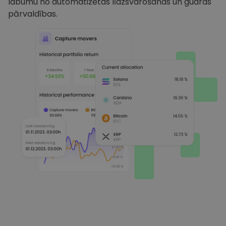
labumu no automatizētas līdzsvarošanas un gudras
pārvaldības.