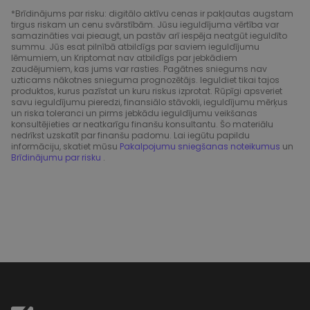
*Brīdinājums par risku: digitālo aktīvu cenas ir pakļautas augstam
tirgus riskam un cenu svārstībām. Jūsu ieguldījuma vērtība var
samazināties vai pieaugt, un pastāv arī iespēja neatgūt ieguldīto
summu. Jūs esat pilnībā atbildīgs par saviem ieguldījumu
lēmumiem, un Kriptomat nav atbildīgs par jebkādiem
zaudējumiem, kas jums var rasties. Pagātnes sniegums nav
uzticams nākotnes snieguma prognozētājs. Ieguldiet tikai tajos
produktos, kurus pazīstat un kuru riskus izprotat. Rūpīgi apsveriet
savu ieguldījumu pieredzi, finansiālo stāvokli, ieguldījumu mērķus
un riska toleranci un pirms jebkādu ieguldījumu veikšanas
konsultējieties ar neatkarīgu finanšu konsultantu. Šo materiālu
nedrīkst uzskatīt par finanšu padomu. Lai iegūtu papildu
informāciju, skatiet mūsu
Pakalpojumu sniegšanas noteikumus
un
Brīdinājumu par risku
.