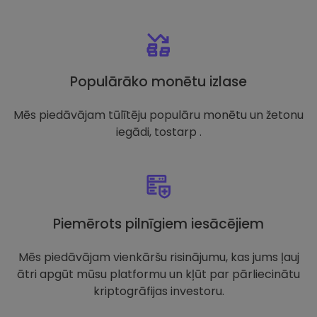
Populārāko monētu izlase
Mēs piedāvājam tūlītēju populāru monētu un žetonu
iegādi, tostarp .
Piemērots pilnīgiem iesācējiem
Mēs piedāvājam vienkāršu risinājumu, kas jums ļauj
ātri apgūt mūsu platformu un kļūt par pārliecinātu
kriptogrāfijas investoru.