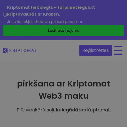
Kriptomat tiek slēgts – turpiniet ieguldīt
kriptovalūtās ar Kraken.
Jūsu līdzekļi ir droši un pilnībā pieejami.
Lasīt paziņojumu
Reģistrēties
pirkšana ar Kriptomat
Web3 maku
Trīs vienkārši soļi, lai
iegādātos
Kriptomat: