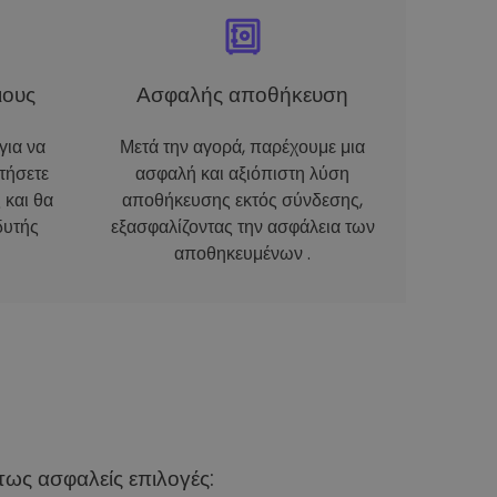
ιους
Ασφαλής αποθήκευση
για να
Μετά την αγορά, παρέχουμε μια
τήσετε
ασφαλή και αξιόπιστη λύση
 και θα
αποθήκευσης εκτός σύνδεσης,
δυτής
εξασφαλίζοντας την ασφάλεια των
αποθηκευμένων .
ως ασφαλείς επιλογές: