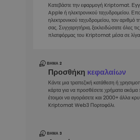
Κατεβάστε την εφαρμογή Kriptomat. Εγ
Εξερεύνηση επενδύσεω
Apple ή ηλεκτρονικού ταχυδρομείου. Επ
Βρες τη δική σου crypto στ
ηλεκτρονικού ταχυδρομείου, τον αριθμό τ
σας. Συγχαρητήρια, ξεκλειδώσατε όλες τις
πλατφόρμας του Kriptomat μέσα σε λίγα
ΒΉΜΑ 2
Προσθήκη
κεφαλαίων
Κάντε μια τραπεζική κατάθεση ή χρησιμο
κάρτα για να προσθέσετε χρήματα ακόμα 
έτοιμοι να αγοράσετε και 2000+ άλλα κρ
Kriptomat Web3 Πορτοφόλι.
ΒΉΜΑ 3