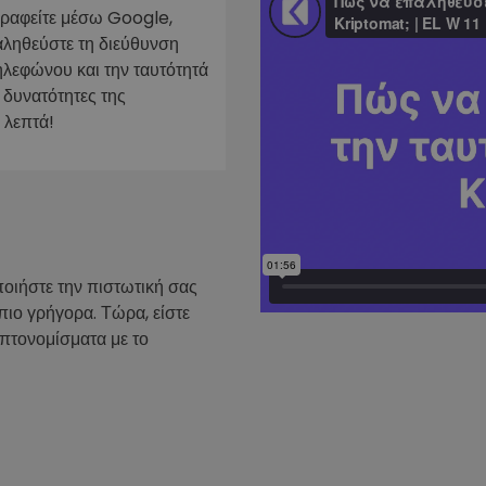
γραφείτε μέσω Google,
ν
αληθεύστε τη διεύθυνση
ρατηγική
ηλεφώνου και την ταυτότητά
 δυνατότητες της
 λεπτά!
ποιήστε την πιστωτική σας
πιο γρήγορα. Τώρα, είστε
υπτονομίσματα με το