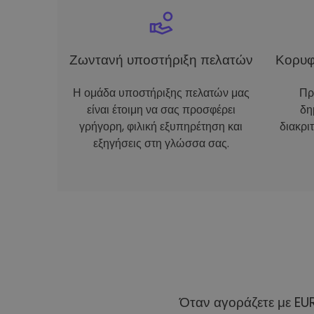
Ζωντανή υποστήριξη πελατών
Κορυφ
Η ομάδα υποστήριξης πελατών μας
Πρ
είναι έτοιμη να σας προσφέρει
δη
γρήγορη, φιλική εξυπηρέτηση και
διακρι
εξηγήσεις στη γλώσσα σας.
Όταν αγοράζετε με EU