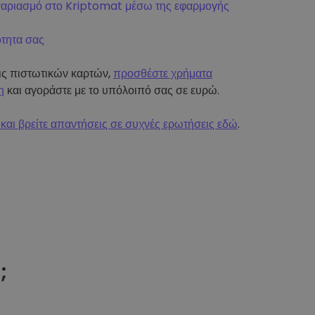
γαριασμό στο Kriptomat μέσω της εφαρμογής
ότητα σας
εις πιστωτικών καρτών,
προσθέστε χρήματα
η
και αγοράστε με το υπόλοιπό σας σε ευρώ.
και βρείτε απαντήσεις σε συχνές ερωτήσεις εδώ
.
t
;