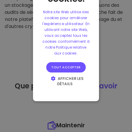
un stockage hors ligne sécurisé et effectuons des
audits de sécurité réguliers. Cette approche fait de
Notre site Web utilise des
cookies pour améliorer
notre plateforme un refuge pour le stockage du et
l'expérience utilisateur. En
d'autres crypto-monnaies.
utilisant notre site Web,
vous acceptez tous les
cookies conformément à
notre Politique relative
aux cookies.
TOUT ACCEPTER
AFFICHER LES
DÉTAILS
Que puis-je faire
après avoir
STRICTEMENT
acheté
du ?
NÉCESSAIRES
PERFORMANCE
CIBLAGE
Maintenir
FONCTIONNALITÉ