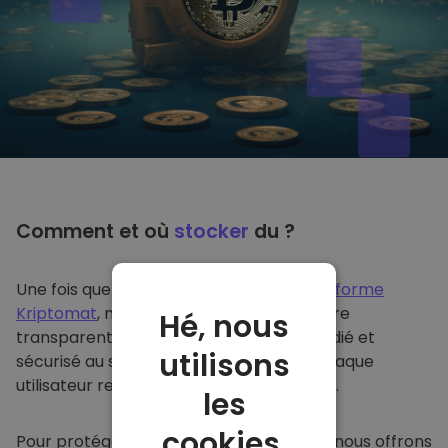
Comment et où
stocker
du ?
Une fois que vous achetez du sur
la plateforme
Kriptomat
, nous le transférons de manière
Hé, nous
transparente dans votre portefeuille dédié et
utilisons
sécurisé au sein de notre plateforme. Chaque
utilisateur reçoit un portefeuille individuel.
les
cookies.
Pour protéger nos clients et leurs fonds, nous offrons