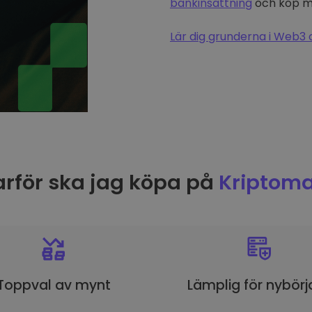
bankinsättning
och köp me
Lär dig grunderna i Web3 
rför ska jag köpa på
Kriptoma
Toppval av mynt
Lämplig för nybörj