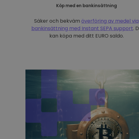
Köp med en bankinsättning
Säker och bekväm
överföring av medel via
bankinsättning med
Instant SEPA support
. 
kan köpa med ditt EURO saldo.