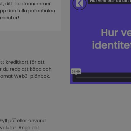
ost, ditt telefonnummer
n
 upp den fulla potentialen
minuter!
t kreditkort för att
är du redo att köpa och
ptomat Web3-plånbok.
Fyll på" eller använd
ovalutor. Ange det