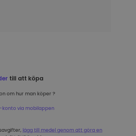
der
till att köpa
ion om hur man köper ?
-konto via mobilappen
t
savgifter,
lägg till medel genom att göra en