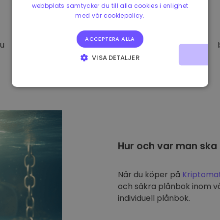
webbplats samtycker du till alla cookies i enlighet
med vår cookiepolicy.
ACCEPTERA ALLA
Du
VISA DETALJER
STRIKT NÖDVÄNDIGT
PRESTANDA
INRIKTNING
FUNKTIONER
Hur och var man ska
När du köper på
Kriptoma
och säkra plånbok inom vå
individuell plånbok.