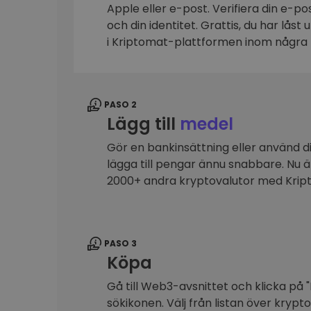
Apple eller e-post. Verifiera din e-p
Investeringsutforskare
och din identitet. Grattis, du har låst
Hitta din kryptostrategi
i Kriptomat-plattformen inom några 
PASO 2
Lägg till
medel
Gör en bankinsättning eller använd dit
lägga till pengar ännu snabbare. Nu 
2000+ andra kryptovalutor med Kri
PASO 3
Köpa
Gå till Web3-avsnittet och klicka på "
sökikonen. Välj från listan över krypt