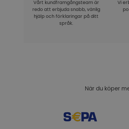
Vårt kundframgångsteam är
Vi e
redo att erbjuda snabb, vänlig
po
hjälp och förklaringar på ditt
språk.
När du köper med