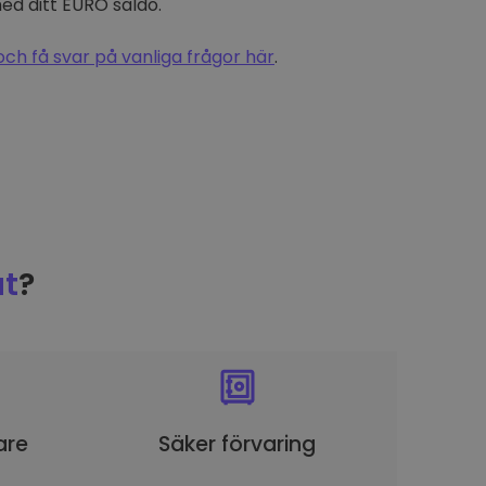
d ditt EURO saldo.
och få svar på vanliga frågor här
.
t
?
are
Säker förvaring