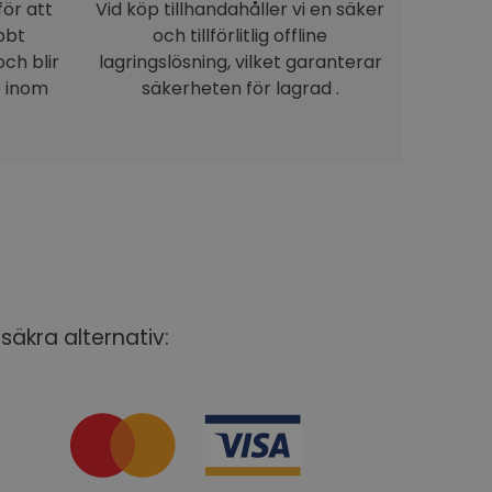
för att
Vid köp tillhandahåller vi en säker
bbt
och tillförlitlig offline
ch blir
lagringslösning, vilket garanterar
e inom
säkerheten för lagrad .
säkra alternativ: