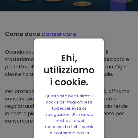
Come dove
conservare
Quando decidi di comprare su
Kriptomat
, li
Ehi,
trasferiamo direttamente nel tuo wallet dedicato e
protetto all’interno della nostra piattaforma. Ogni
utilizziamo
utente ha a disposizione un wallet personale.
i cookie.
Per proteggere i nostri clienti e i loro fondi, offriamo
Questo sito web utilizza i
conservazione offline protetta ed effettuiamo
cookie per migliorare la
regolari audit di sicurezza. Questo approccio rende
tua esperienza di
la nostra piattaforma un punto di riferimento per
navigazione. Utilizzando
conservare e altre criptovalute.
il nostro sito web
acconsenti a tutti i cookie
in conformità con la