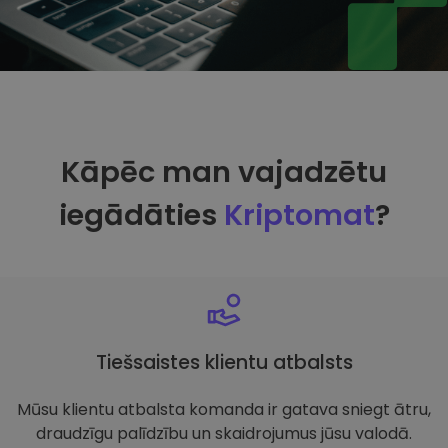
Kāpēc man vajadzētu
iegādāties
Kriptomat
?
Tiešsaistes klientu atbalsts
Mūsu klientu atbalsta komanda ir gatava sniegt ātru,
draudzīgu palīdzību un skaidrojumus jūsu valodā.