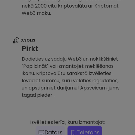
nekā 2000 citu kriptovalūtu ar Kriptomat
Web3 maku.
3.SOLIS
Pirkt
Dodieties uz sadaļu Web3 un noklikšķiniet
"Papildināt" vai izmantojiet meklēšanas
ikonu. Kriptovalūtu sarakstā izvēlieties .
Ievadiet summu, kuru vēlaties iegādāties,
un apstipriniet darījumu! Apsveicam, jums
tagad pieder .
Izvēlieties ierīci, kuru izmantojat:
Dators
Telefons