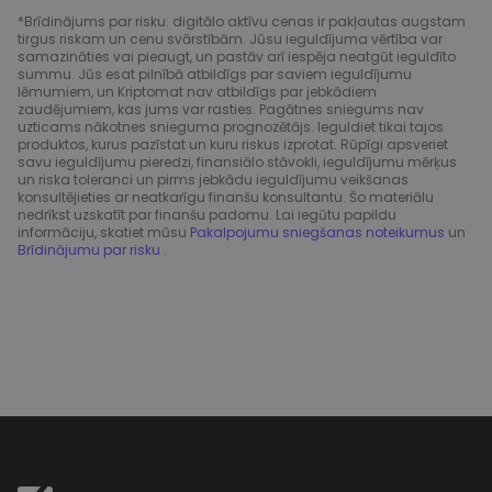
*Brīdinājums par risku: digitālo aktīvu cenas ir pakļautas augstam
tirgus riskam un cenu svārstībām. Jūsu ieguldījuma vērtība var
samazināties vai pieaugt, un pastāv arī iespēja neatgūt ieguldīto
summu. Jūs esat pilnībā atbildīgs par saviem ieguldījumu
lēmumiem, un Kriptomat nav atbildīgs par jebkādiem
zaudējumiem, kas jums var rasties. Pagātnes sniegums nav
uzticams nākotnes snieguma prognozētājs. Ieguldiet tikai tajos
produktos, kurus pazīstat un kuru riskus izprotat. Rūpīgi apsveriet
savu ieguldījumu pieredzi, finansiālo stāvokli, ieguldījumu mērķus
un riska toleranci un pirms jebkādu ieguldījumu veikšanas
konsultējieties ar neatkarīgu finanšu konsultantu. Šo materiālu
nedrīkst uzskatīt par finanšu padomu. Lai iegūtu papildu
informāciju, skatiet mūsu
Pakalpojumu sniegšanas noteikumus
un
Brīdinājumu par risku
.