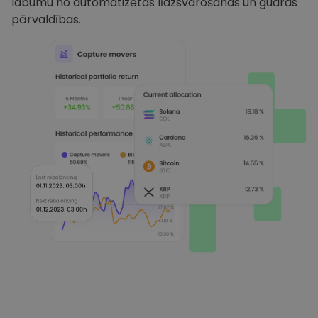
labumu no automatizētas līdzsvarošanas un gudras
pārvaldības.