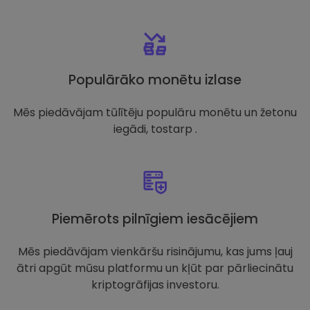
Populārāko monētu izlase
Mēs piedāvājam tūlītēju populāru monētu un žetonu
iegādi, tostarp .
Piemērots pilnīgiem iesācējiem
Mēs piedāvājam vienkāršu risinājumu, kas jums ļauj
ātri apgūt mūsu platformu un kļūt par pārliecinātu
kriptogrāfijas investoru.