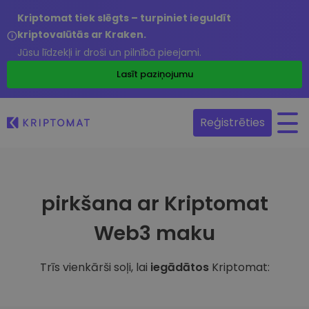
Kriptomat tiek slēgts – turpiniet ieguldīt
kriptovalūtās ar Kraken.
Jūsu līdzekļi ir droši un pilnībā pieejami.
Lasīt paziņojumu
Reģistrēties
pirkšana ar Kriptomat
Web3 maku
Trīs vienkārši soļi, lai
iegādātos
Kriptomat: