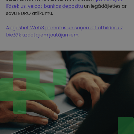
līdzekļus, veicot bankas depozītu
un iegādājieties ar
savu EURO atlikumu.
Apgūstiet Web3 pamatus un saņemiet atbildes uz
biežāk uzdotajiem jautājumiem
.