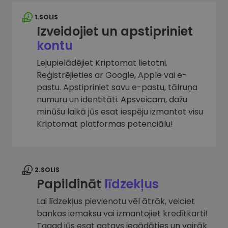
1.SOLIS
Izveidojiet un apstipriniet
kontu
Lejupielādējiet Kriptomat lietotni.
Reģistrējieties ar Google, Apple vai e-
pastu. Apstipriniet savu e-pastu, tālruņa
numuru un identitāti. Apsveicam, dažu
minūšu laikā jūs esat iespēju izmantot visu
Kriptomat platformas potenciālu!
2.SOLIS
Papildināt
līdzekļus
Lai līdzekļus pievienotu vēl ātrāk, veiciet
bankas iemaksu vai izmantojiet kredītkarti!
Tagad jūs esat gatavs iegādāties un vairāk