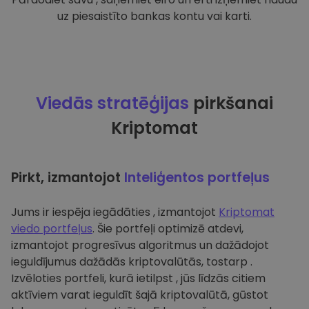
uz piesaistīto bankas kontu vai karti.
Viedās stratēģijas
pirkšanai
Kriptomat
Pirkt, izmantojot
Inteliģentos portfeļus
Jums ir iespēja iegādāties , izmantojot
Kriptomat
viedo portfeļus
. Šie portfeļi optimizē atdevi,
izmantojot progresīvus algoritmus un dažādojot
ieguldījumus dažādās kriptovalūtās, tostarp .
Izvēloties portfeli, kurā ietilpst , jūs līdzās citiem
aktīviem varat ieguldīt šajā kriptovalūtā, gūstot