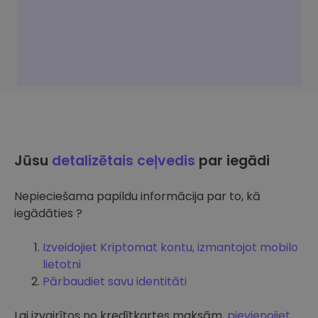
Jūsu
detalizētais ceļvedis
par iegādi
Nepieciešama papildu informācija par to, kā
iegādāties ?
Izveidojiet Kriptomat kontu, izmantojot mobilo
lietotni
Pārbaudiet savu identitāti
Lai izvairītos no kredītkartes maksām,
pievienojiet