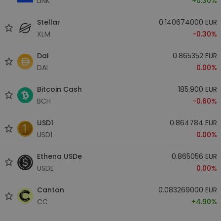
LINK
+0.30%
Stellar
0.140674000 EUR
XLM
-0.30%
Dai
0.865352 EUR
DAI
0.00%
Bitcoin Cash
185.900 EUR
BCH
-0.60%
USD1
0.864784 EUR
USD1
0.00%
Ethena USDe
0.865056 EUR
USDE
0.00%
Canton
0.083269000 EUR
CC
+4.90%