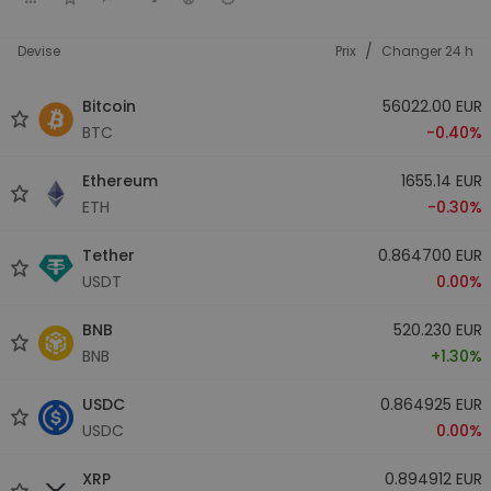
/
Devise
Prix
Changer 24 h
Bitcoin
56022.00 EUR
BTC
-0.40%
Ethereum
1655.14 EUR
ETH
-0.30%
Tether
0.864700 EUR
USDT
0.00%
BNB
520.230 EUR
BNB
+1.30%
USDC
0.864925 EUR
USDC
0.00%
XRP
0.894912 EUR