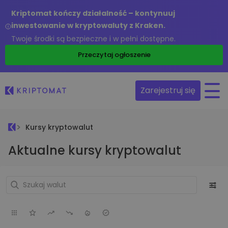
Kriptomat kończy działalność – kontynuuj
inwestowanie w kryptowaluty z Kraken.
Twoje środki są bezpieczne i w pełni dostępne.
Przeczytaj ogłoszenie
Zarejestruj się
Kursy kryptowalut
Aktualne kursy kryptowalut