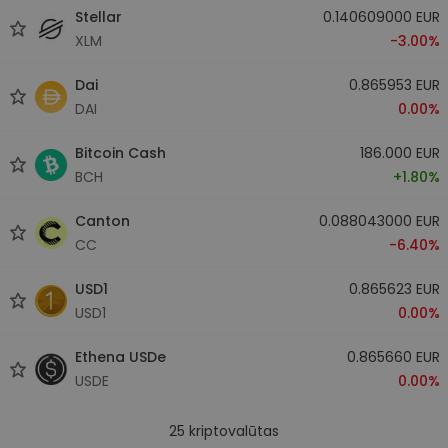
Stellar
0.140609000 EUR
XLM
-3.00%
Dai
0.865953 EUR
DAI
0.00%
Bitcoin Cash
186.000 EUR
BCH
+1.80%
Canton
0.088043000 EUR
CC
-6.40%
USD1
0.865623 EUR
USD1
0.00%
Ethena USDe
0.865660 EUR
USDE
0.00%
25
kriptovalūtas