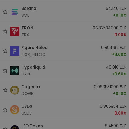
Solana
64.140 EUR
SOL
+0.10%
TRON
0.282534000 EUR
TRX
0.00%
Figure Heloc
0.894162 EUR
FIGR_HELOC
+3.00%
Hyperliquid
48.810 EUR
HYPE
+0.60%
Dogecoin
0.060531000 EUR
DOGE
+0.10%
USDS
0.865954 EUR
USDS
0.00%
LEO Token
8.4500 EUR