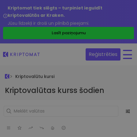
Kriptomat tiek slēgts – turpiniet ieguldīt
kriptovalūtās ar Kraken.
Jūsu līdzekļi ir droši un pilnībā pieejami.
Lasīt paziņojumu
Reģistrēties
Kriptovalūtu kursi
Kriptovalūtas kurss šodien