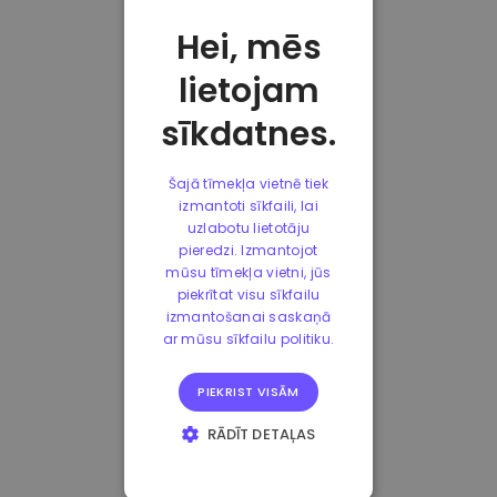
Hei, mēs
lietojam
sīkdatnes.
Šajā tīmekļa vietnē tiek
izmantoti sīkfaili, lai
uzlabotu lietotāju
pieredzi. Izmantojot
mūsu tīmekļa vietni, jūs
piekrītat visu sīkfailu
izmantošanai saskaņā
ar mūsu sīkfailu politiku.
PIEKRIST VISĀM
RĀDĪT DETAĻAS
STRIKTI
NEPIECIEŠAMIE