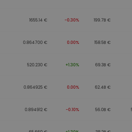
eur d'investissement
1655.14 €
-0.30%
199.7B €
stratégie crypto
0.864700 €
0.00%
158.5B €
520.230 €
+1.30%
69.3B €
0.864925 €
0.00%
62.4B €
0.894912 €
-0.10%
56.0B €
65.660 €
+1.30%
38.2B €