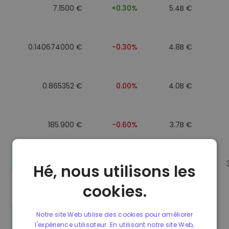
7.1500 €
+0.30%
5.4B €
0.140674000 €
-0.30%
4.8B €
0.865352 €
0.00%
4.0B €
185.900 €
-0.60%
3.7B €
0.864784 €
0.00%
3.5B €
Hé, nous utilisons les
cookies.
0.865056 €
0.00%
3.4B €
Notre site Web utilise des cookies pour améliorer
l'expérience utilisateur. En utilisant notre site Web,