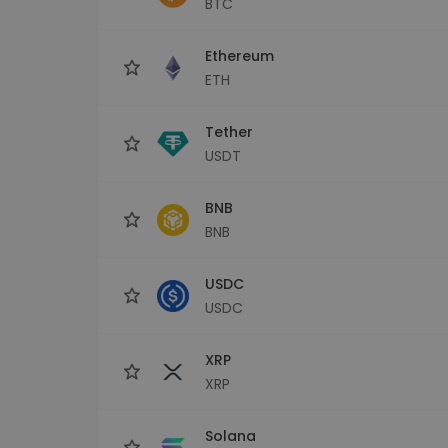
BTC
sécurisé
Explorat
Ethereum
Trouve ta 
ETH
Tether
USDT
BNB
BNB
USDC
USDC
XRP
XRP
Solana