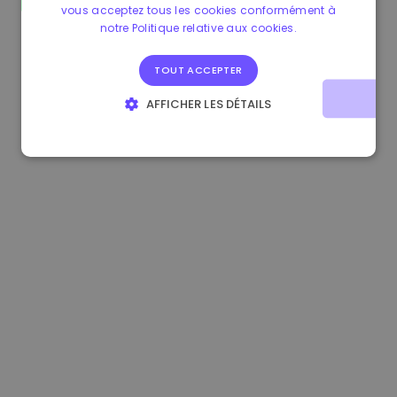
vous acceptez tous les cookies conformément à
0.083269000 €
+4.90%
3.3B €
notre Politique relative aux cookies.
TOUT ACCEPTER
AFFICHER LES DÉTAILS
STRICTEMENT NÉCESSAIRES
PERFORMANCE
CIBLAGE
FONCTIONNALITÉ