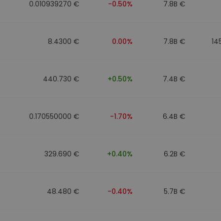
0.010939270 €
-0.50%
7.8B €
8.4300 €
0.00%
7.8B €
14
440.730 €
+0.50%
7.4B €
0.170550000 €
-1.70%
6.4B €
329.690 €
+0.40%
6.2B €
48.480 €
-0.40%
5.7B €