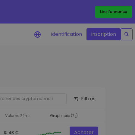
Lire l'annonce
Identification
Inscription
Alertes de prix
Mise à jour en temps réel du prix de
vos jetons préférés
Explorer les actifs
Découvrir les opportunités
d'investissement
Filtres
Portefeuille données
analytiques
Volume 24h
Graph. prix (7 j)
Des informations pertinentes pour
des performances optimales
Acheter
10.4B €