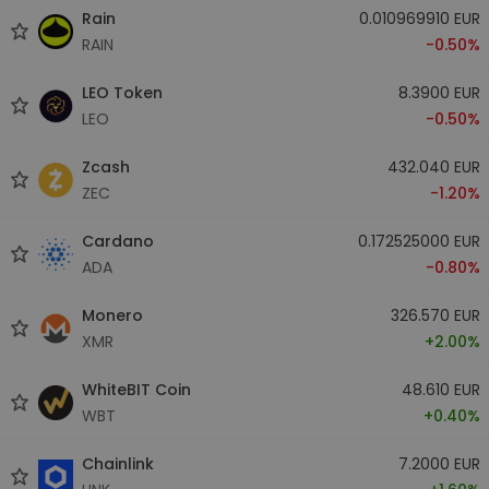
Rain
0.010969910 EUR
RAIN
-0.50%
LEO Token
8.3900 EUR
LEO
-0.50%
Zcash
432.040 EUR
ZEC
-1.20%
Cardano
0.172525000 EUR
ADA
-0.80%
Monero
326.570 EUR
XMR
+2.00%
WhiteBIT Coin
48.610 EUR
WBT
+0.40%
Chainlink
7.2000 EUR