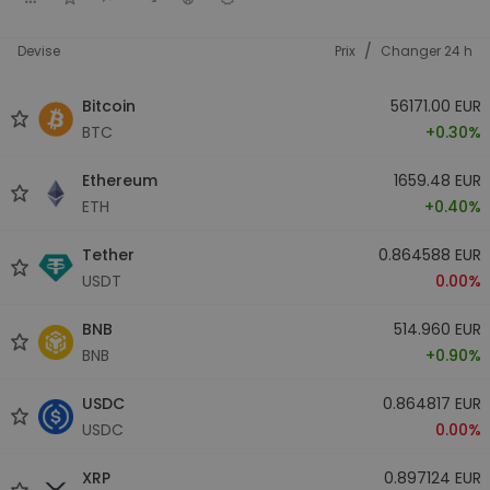
/
Devise
Prix
Changer 24 h
Bitcoin
56171.00 EUR
BTC
+0.30%
Ethereum
1659.48 EUR
ETH
+0.40%
Tether
0.864588 EUR
USDT
0.00%
BNB
514.960 EUR
BNB
+0.90%
USDC
0.864817 EUR
USDC
0.00%
XRP
0.897124 EUR