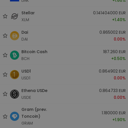
LINK
+1.60%
Stellar
0.141404000 EUR
XLM
+1.40%
Dai
0.865002 EUR
DAI
0.00%
Bitcoin Cash
187.260 EUR
BCH
+0.50%
USD1
0.864902 EUR
USD1
0.00%
Ethena USDe
0.864733 EUR
USDE
0.00%
Gram (prev.
1.180000 EUR
Toncoin)
+1.90%
GRAM