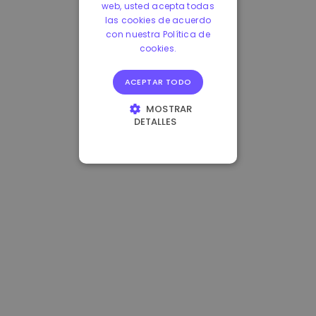
web, usted acepta todas
las cookies de acuerdo
con nuestra Política de
cookies.
ACEPTAR TODO
MOSTRAR
DETALLES
COOKIES
ESTRICTAMENTE
NECESARIAS
COOKIES DE
RENDIMIENTO
COOKIES DE
PREFERENCIAS
COOKIES DE
FUNCIONALIDAD