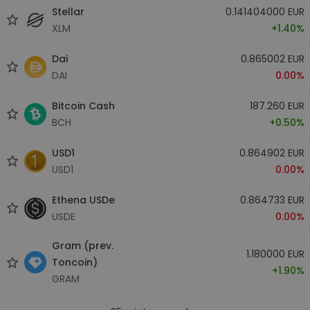
Stellar
0.141404000 EUR
XLM
+1.40%
Dai
0.865002 EUR
DAI
0.00%
Bitcoin Cash
187.260 EUR
BCH
+0.50%
USD1
0.864902 EUR
USD1
0.00%
Ethena USDe
0.864733 EUR
USDE
0.00%
Gram (prev.
1.180000 EUR
Toncoin)
+1.90%
GRAM