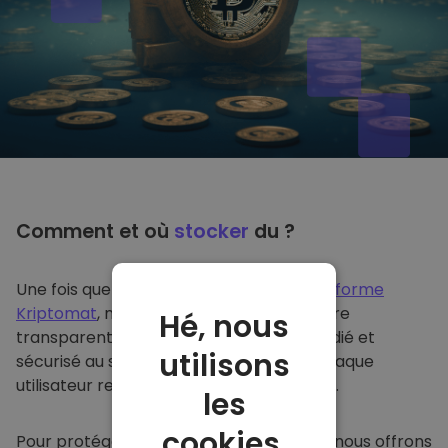
Comment et où
stocker
du ?
Une fois que vous achetez du sur
la plateforme
Kriptomat
, nous le transférons de manière
Hé, nous
transparente dans votre portefeuille dédié et
utilisons
sécurisé au sein de notre plateforme. Chaque
utilisateur reçoit un portefeuille individuel.
les
cookies.
Pour protéger nos clients et leurs fonds, nous offrons