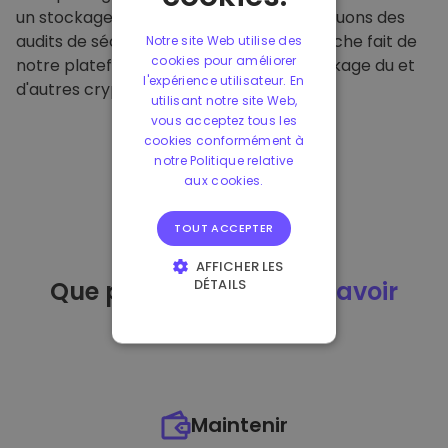
un stockage hors ligne sécurisé et effectuons des
audits de sécurité réguliers. Cette approche fait de
Notre site Web utilise des
cookies pour améliorer
notre plateforme un refuge pour le stockage du et
l'expérience utilisateur. En
d'autres crypto-monnaies.
utilisant notre site Web,
vous acceptez tous les
cookies conformément à
notre Politique relative
aux cookies.
TOUT ACCEPTER
AFFICHER LES
DÉTAILS
Que puis-je faire
après avoir
STRICTEMENT
acheté
du ?
NÉCESSAIRES
PERFORMANCE
CIBLAGE
Maintenir
FONCTIONNALITÉ